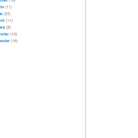
in
(11)
ai
(23)
ril
(11)
ars
(8)
vrier
(10)
nvier
(16)