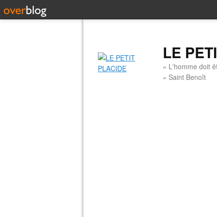
LE PET
« L'homme doit êt
» Saint Benoît