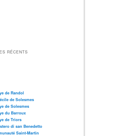
LES RÉCENTS
ye de Randol
écile de Solesmes
ye de Solesmes
ye du Barroux
e de Triors
tero di san Benedetto
unauté Saint-Martin