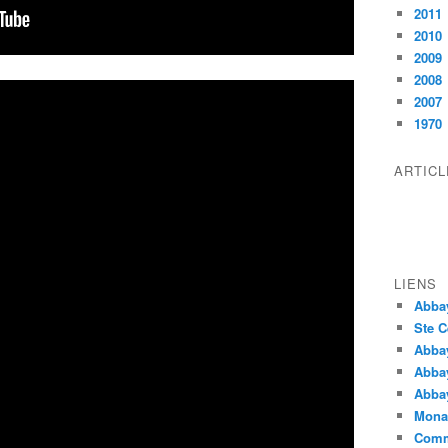
2011
2010
2009
2008
2007
1970
ARTIC
LIENS
Abba
Ste C
Abba
Abba
Abbay
Monas
Comm