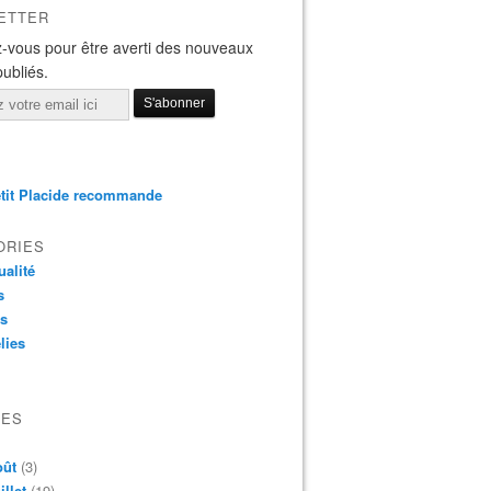
ETTER
-vous pour être averti des nouveaux
publiés.
tit Placide recommande
ORIES
ualité
s
os
lies
VES
oût
(3)
illet
(19)