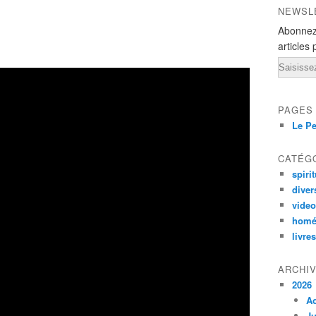
NEWSL
Abonnez
articles 
Email
PAGES
Le Pe
CATÉG
spirit
diver
vide
homé
livres
ARCHI
2026
A
Ju