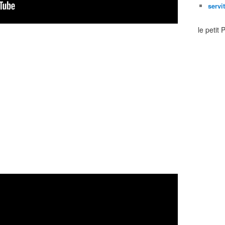
servi
le petit