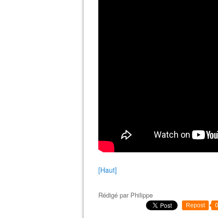
[Haut]
Rédigé par
Philippe
Repost