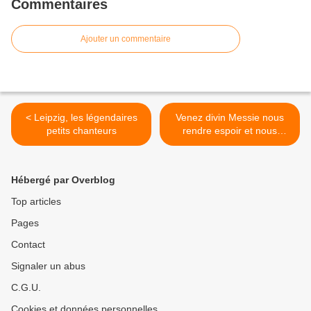
Commentaires
Ajouter un commentaire
< Leipzig, les légendaires
Venez divin Messie nous
petits chanteurs
rendre espoir et nous
sauver. >
Hébergé par Overblog
Top articles
Pages
Contact
Signaler un abus
C.G.U.
Cookies et données personnelles