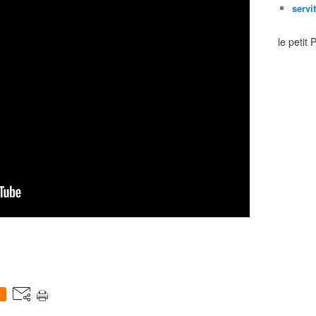
servi
le petit
0