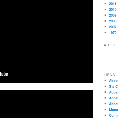
2011
2010
2009
2008
2007
1970
ARTIC
LIENS
Abba
Ste C
Abba
Abba
Abbay
Monas
Comm