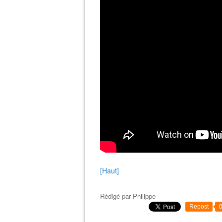
[Haut]
Rédigé par
Philippe
Repost