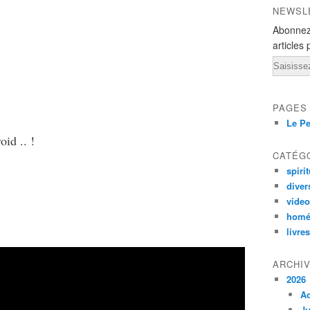
NEWSL
Abonnez
articles 
Email
PAGES
Le Pe
roid .. !
CATÉG
spirit
diver
vide
homé
livres
ARCHI
2026
A
Ju