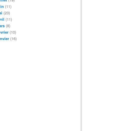
in
(11)
ai
(23)
ril
(11)
ars
(8)
vrier
(10)
nvier
(16)