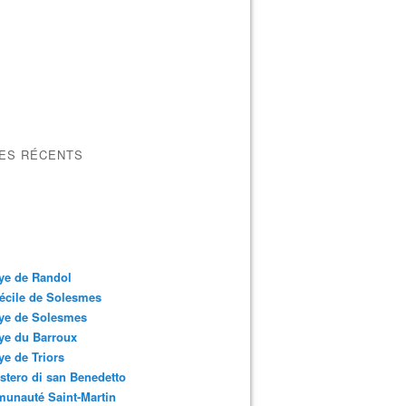
LES RÉCENTS
ye de Randol
écile de Solesmes
ye de Solesmes
ye du Barroux
e de Triors
tero di san Benedetto
unauté Saint-Martin