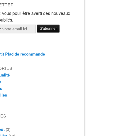
ETTER
-vous pour être averti des nouveaux
publiés.
tit Placide recommande
ORIES
ualité
s
os
lies
VES
oût
(3)
illet
(19)