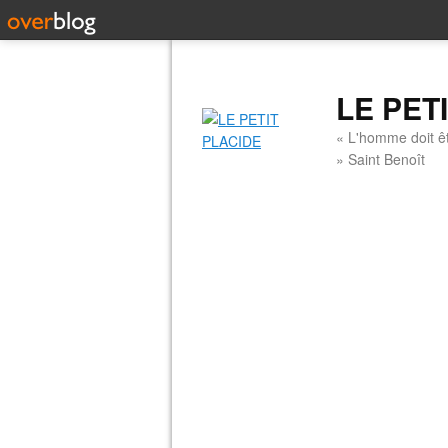
LE PET
« L'homme doit êt
» Saint Benoît