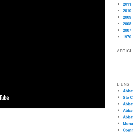
2011
2010
2009
2008
2007
1970
ARTIC
LIENS
Abba
Ste C
Abba
Abba
Abbay
Monas
Comm