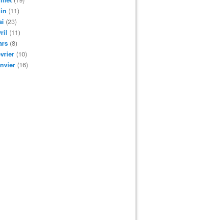
in
(11)
ai
(23)
ril
(11)
ars
(8)
vrier
(10)
nvier
(16)