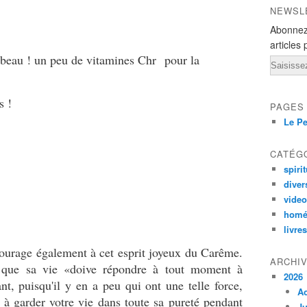
NEWSL
Abonnez
articles 
r beau ! un peu de vitamines Chr pour la
Email
es !
PAGES
Le Pe
.
CATÉG
spirit
diver
vide
homé
livres
ourage également à cet esprit joyeux du Carême.
ARCHI
n que sa vie «doive répondre à tout moment à
2026
t, puisqu'il y en a peu qui ont une telle force,
A
 à garder votre vie dans toute sa pureté pendant
Ju