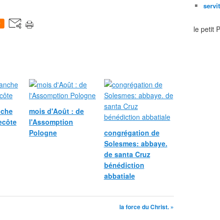
servi
0
le petit
nche
mois d'Août : de
ecôte
l'Assomption
Pologne
congrégation de
Solesmes: abbaye.
de santa Cruz
bénédiction
abbatiale
la force du Christ. »