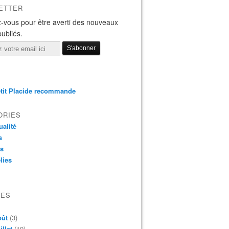
ETTER
-vous pour être averti des nouveaux
publiés.
tit Placide recommande
ORIES
ualité
s
os
lies
VES
oût
(3)
illet
(19)