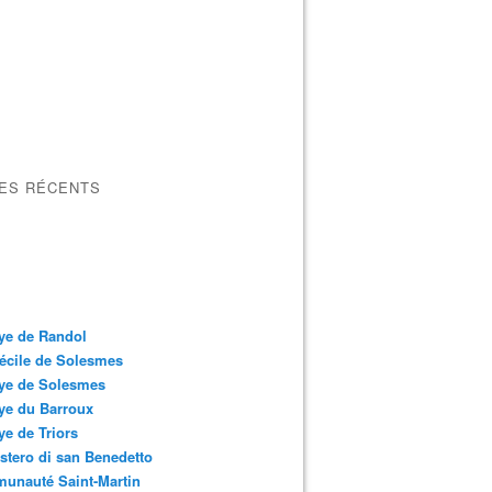
LES RÉCENTS
ye de Randol
écile de Solesmes
ye de Solesmes
ye du Barroux
e de Triors
tero di san Benedetto
unauté Saint-Martin