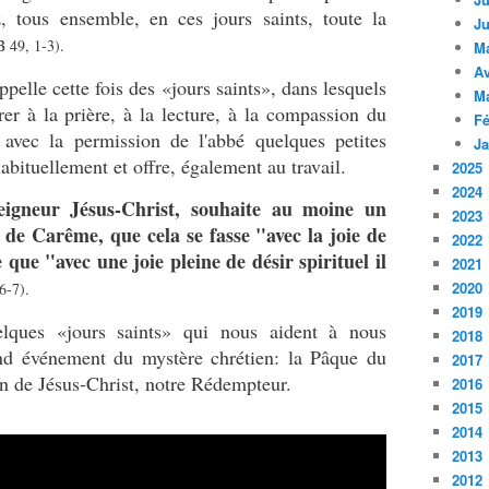
, tous ensemble, en ces jours saints, toute la
Ju
 49, 1-3).
M
Av
elle cette fois des «jours saints», dans lesquels
M
er à la prière, à la lecture, à la compassion du
Fé
t avec la permission de l'abbé quelques petites
Ja
bituellement et offre, également au travail.
2025
2024
igneur Jésus-Christ, souhaite au moine un
2023
s de Carême, que cela se fasse "avec la joie de
2022
 que "avec une joie pleine de désir spirituel il
2021
2020
6-7).
2019
ques «jours saints» qui nous aident à nous
2018
and événement du mystère chrétien: la Pâque du
2017
on de Jésus-Christ, notre Rédempteur.
2016
2015
2014
2013
2012