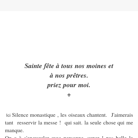
Sainte fête à tous nos moines et
à nos prêtres.
priez pour moi.
+
Silence monastique , les oiseaux chantent. J'aimerais
Ici
tant resservir la messe ! qui sait. la seule chose qui me
manque.
On a à s'engueuler avec personne, super ! pas belle la