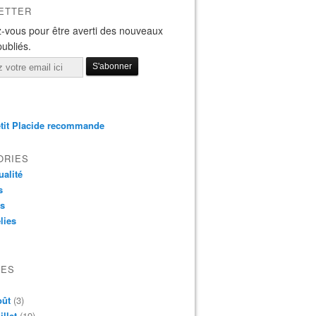
ETTER
-vous pour être averti des nouveaux
publiés.
tit Placide recommande
ORIES
ualité
s
os
lies
VES
oût
(3)
illet
(19)