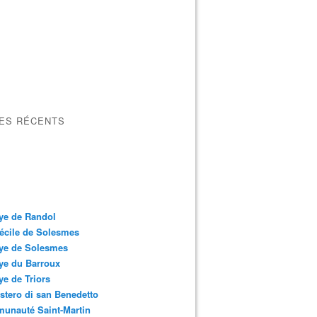
LES RÉCENTS
ye de Randol
écile de Solesmes
ye de Solesmes
ye du Barroux
e de Triors
tero di san Benedetto
unauté Saint-Martin