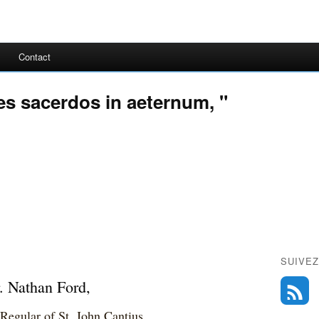
Contact
 es sacerdos in aeternum, "
SUIVEZ
. Nathan Ford,
Regular of St. John Cantius