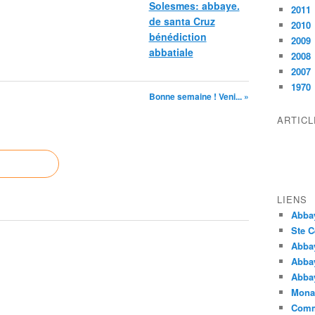
Solesmes: abbaye.
2011
de santa Cruz
2010
bénédiction
2009
abbatiale
2008
2007
1970
Bonne semaine ! Veni... »
ARTIC
LIENS
Abba
Ste C
Abba
Abba
Abbay
Monas
Comm