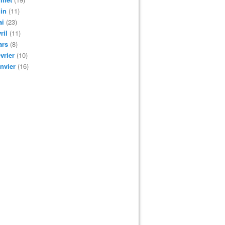
in
(11)
ai
(23)
ril
(11)
ars
(8)
vrier
(10)
nvier
(16)