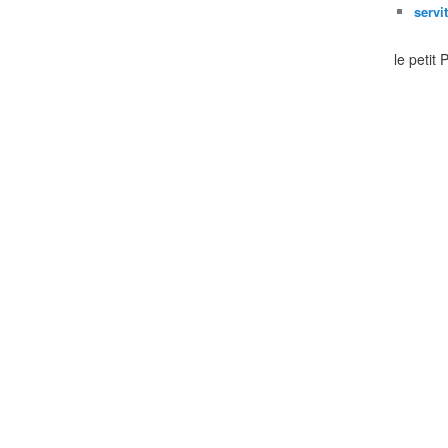
servi
le petit