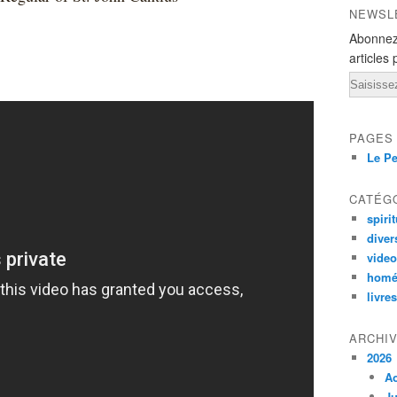
NEWSL
Abonnez
articles 
Email
PAGES
Le Pe
CATÉG
spirit
diver
vide
homé
livres
ARCHI
2026
A
Ju