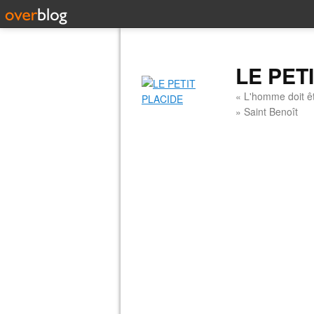
LE PET
« L'homme doit êt
» Saint Benoît