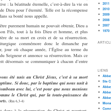
ve : la béatitude éternelle, c’est-à-dire la vie en
2011
2010
e Dieu pour l’éternité. Telle est la récompense
2009
dans sa bonté nous appelle.
2008
 être purement humain ne pouvait obtenir, Dieu a
2007
1970
son Fils, tout à la fois Dieu et homme, et plus
stère de sa mort en croix et de sa résurrection.
ARTIC
liturgique commémore donc le dimanche par
r, jour où chaque année, l’Église au terme du
du Seigneur et annonce sa résurrection. Mais ce
doit désormais se communiquer à chacun d’entre
:
LIENS
Abba
ons été unis au Christ Jésus, c’est à sa mort
Ste C
aptême. Si donc, par le baptême qui nous unit à
Abba
tombeau avec lui, c’est pour que nous menions
Abba
omme le Christ qui, par la toute-puissance du
Abbay
orts.
(Rm 6,3-4)
Monas
Comm
t donc à la résurrection du Christ et pourtant,