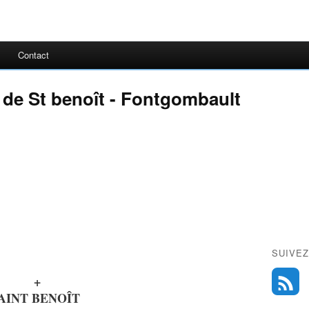
Contact
e de St benoît - Fontgombault
SUIVEZ
+
AINT
B
ENOÎT