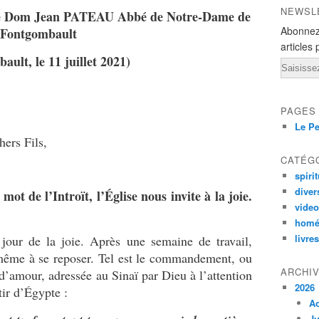
NEWSL
re Dom Jean PATEAU Abbé de Notre-Dame de
Abonnez
Fontgombault
articles 
ult, le 11 juillet 2021)
Email
PAGES
Le Pe
hers Fils,
CATÉG
spirit
diver
ot de l’Introït, l’Église nous invite à la joie.
vide
homé
livres
jour de la joie. Après une semaine de travail,
-même à se reposer. Tel est le commandement, ou
ARCHI
d’amour, adressée au Sinaï par Dieu à l’attention
2026
rtir d’Égypte :
A
Ju