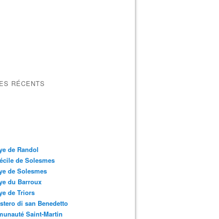
LES RÉCENTS
ye de Randol
écile de Solesmes
ye de Solesmes
ye du Barroux
e de Triors
tero di san Benedetto
unauté Saint-Martin