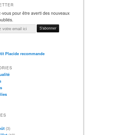
ETTER
-vous pour être averti des nouveaux
publiés.
tit Placide recommande
ORIES
ualité
s
os
lies
VES
oût
(3)
illet
(19)