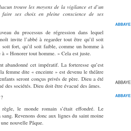
hacun trouve les moyens de la vigilance et d’un
 faire ses choix en pleine conscience de ses
ABBAYE
uveau du processus de régression dans lequel
oît invite l’abbé à regarder tout être qu’il soit
il soit fort, qu’il soit faible, comme un homme à
te à « Honorer tout homme. » Cela est juste.
nt abandonné cet impératif. La forteresse qu’est
 la femme dite « enceinte » est devenu le théâtre
enfants seront conçus privés de père. Dieu a été
ABBAYE
ué des sociétés. Dieu doit être évacué des âmes.
ABBAYE
r ?
 règle, le monde romain s’était effondré. Le
 à sang. Revenons donc aux lignes du saint moine
 une nouvelle Pâque.