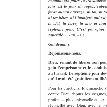
Pendant six jours tu travailleras
jour est le jour du repos, sab
feras aucun ouvrage, ni toi, ni ton 
ni tes bêtes, ni l’immigré qui est
le ciel, la terre, la mer et tou
septième jour. C’est pourquoi
sanctifié.
(Ex 20, 9-11)
Gaudeamus.
Réjouissons-nous.
Dieu, venant de libérer son peu
gain l’emprisonne et le conduis
au travail. Le septième jour de
qu’il avait été gratuitement lib
Pour les chrétiens, le dimanche 
contre Dieu depuis les origines,
profonde, plus universelle et aux 
réconcilié avec Dieu, avec le p