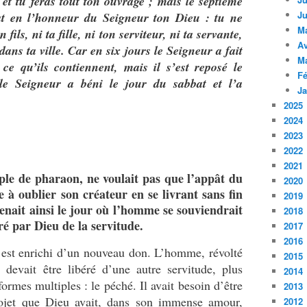
 et tu feras tout ton ouvrage ; mais le septième
Ju
bat en l’honneur du Seigneur ton Dieu : tu ne
M
fils, ni ta fille, ni ton serviteur, ni ta servante,
Av
 dans ta ville. Car en six jours le Seigneur a fait
M
t ce qu’ils contiennent, mais il s’est reposé le
Fé
 le Seigneur a béni le jour du sabbat et l’a
Ja
2025
2024
2023
2022
2021
ple de pharaon, ne voulait pas que l’appât du
2020
e à oublier son créateur en se livrant sans fin
2019
venait ainsi le jour où l’homme se souviendrait
2018
éré par Dieu de la servitude.
2017
2016
s’est enrichi d’un nouveau don. L’homme, révolté
2015
 devait être libéré d’une autre servitude, plus
2014
formes multiples : le péché. Il avait besoin d’être
2013
rojet que Dieu avait, dans son immense amour,
2012