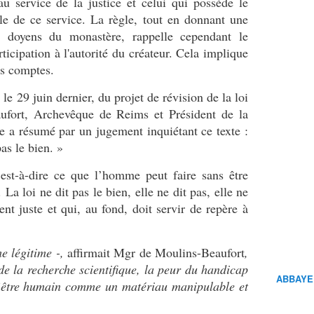
au service de la justice et celui qui possède le
le de ce service. La règle, tout en donnant une
x doyens du monastère, rappelle cependant le
rticipation à l'autorité du créateur. Cela implique
es comptes.
 le 29 juin dernier, du projet de révision de la loi
ufort, Archevêque de Reims et Président de la
 a résumé par un jugement inquiétant ce texte :
 pas le bien. »
c’est-à-dire ce que l’homme peut faire sans être
 La loi ne dit pas le bien, elle ne dit pas, elle ne
ent juste et qui, au fond, doit servir de repère à
e légitime -,
affirmait Mgr de Moulins-Beaufort
,
 de la recherche scientifique, la peur du handicap
ABBAYE
e l’être humain comme un matériau manipulable et