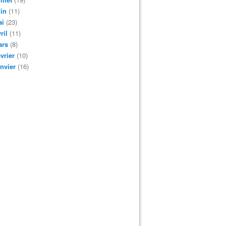
in
(11)
ai
(23)
ril
(11)
ars
(8)
vrier
(10)
nvier
(16)