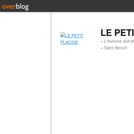
LE PET
« L'homme doit êt
» Saint Benoît