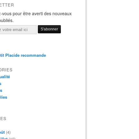
ETTER
-vous pour être averti des nouveaux
publiés.
tit Placide recommande
ORIES
ualité
s
os
lies
VES
oût
(4)
illet
(19)