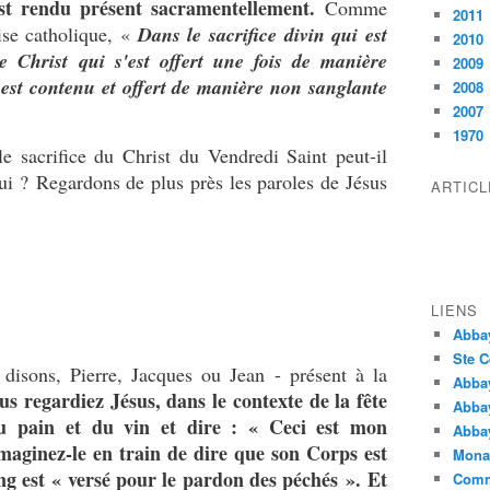
est rendu présent sacramentellement.
Comme
2011
ise catholique, «
Dans le sacrifice divin qui est
2010
 Christ qui s'est offert une fois de manière
2009
x est contenu et offert de manière non sanglante
2008
2007
1970
sacrifice du Christ du Vendredi Saint peut-il
ui ? Regardons de plus près les paroles de Jésus
ARTIC
LIENS
Abba
Ste C
 disons, Pierre, Jacques ou Jean - présent à la
Abba
s regardiez Jésus, dans le contexte de la fête
Abba
u pain et du vin et dire : « Ceci est mon
Abbay
aginez-le en train de dire que son Corps est
Monas
 est « versé pour le pardon des péchés ». Et
Comm