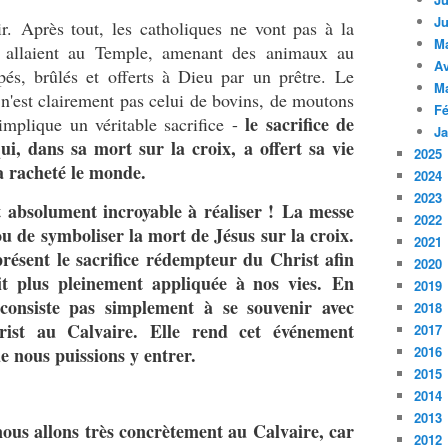
Ju
ir. Après tout, les catholiques ne vont pas à la
M
 allaient au Temple, amenant des animaux au
Av
pés, brûlés et offerts à Dieu par un prêtre. Le
M
 n'est clairement pas celui de bovins, de moutons
Fé
le sacrifice de
mplique un véritable sacrifice -
Ja
qui, dans sa mort sur la croix, a offert sa vie
2025
a racheté le monde.
2024
2023
t absolument incroyable à réaliser ! La messe
2022
ou de symboliser la mort de Jésus sur la croix.
2021
ésent le sacrifice rédempteur du Christ afin
2020
oit plus pleinement appliquée à nos vies. En
2019
consiste pas simplement à se souvenir avec
2018
ist au Calvaire. Elle rend cet événement
2017
ue nous puissions y entrer.
2016
2015
2014
2013
ous allons très concrètement au Calvaire, car
2012