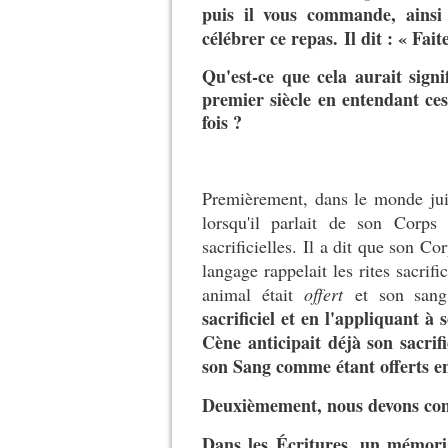
puis il vous commande, ainsi 
célébrer ce repas. Il dit : « Fai
Qu'est-ce que cela aurait sign
premier siècle en entendant ce
fois ?
Premièrement, dans le monde juif
lorsqu'il parlait de son Corps
sacrificielles. Il a dit que son Co
langage rappelait les rites sacrif
animal était
offert
et son sa
sacrificiel et en l'appliquant 
Cène anticipait déjà son sacrif
son Sang comme étant offerts en
Deuxièmement, nous devons com
Dans les Écritures, un mémori