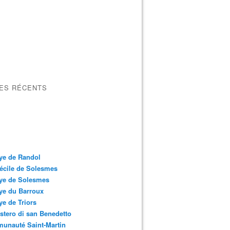
LES RÉCENTS
ye de Randol
écile de Solesmes
ye de Solesmes
ye du Barroux
e de Triors
tero di san Benedetto
unauté Saint-Martin