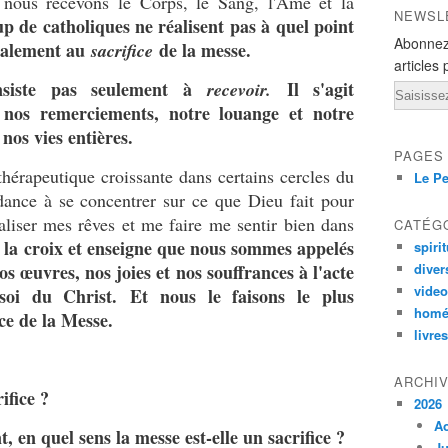
 nous recevons le Corps, le Sang, l'Âme et la
NEWSL
 de catholiques ne réalisent pas à quel point
Abonnez
également au
de la messe.
sacrifice
articles 
nsiste pas seulement à
Il s'agit
recevoir.
Email
s remerciements, notre louange et notre
nos vies entières.
PAGES
thérapeutique croissante dans certains cercles du
Le Pe
dance à se concentrer sur ce que Dieu fait pour
liser mes rêves et me faire me sentir bien dans
CATÉG
rs la croix et enseigne que nous sommes appelés
spirit
os œuvres, nos joies et nos souffrances à l'acte
diver
vide
oi du Christ. Et nous le faisons le plus
homé
ce de la Messe.
livres
ARCHI
ifice ?
2026
A
 en quel sens la messe est-elle un sacrifice ?
Ju