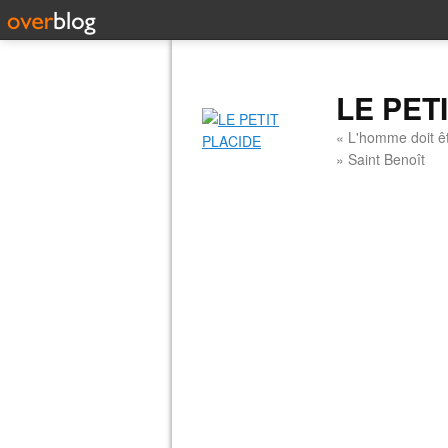
LE PET
« L'homme doit êt
» Saint Benoît