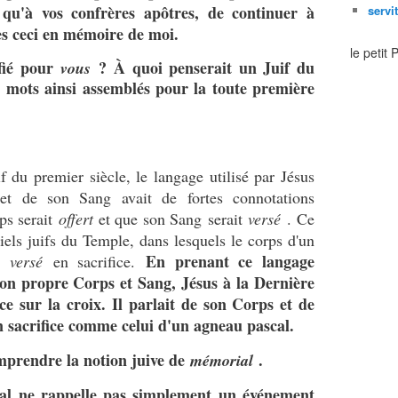
qu'à vos confrères apôtres, de continuer à
servi
tes ceci en mémoire de moi.
le petit
ifié pour
? À quoi penserait un Juif du
vous
s mots ainsi assemblés pour la toute première
 du premier siècle, le langage utilisé par Jésus
 et de son Sang avait de fortes connotations
rps serait
offert
et que son Sang serait
versé
. Ce
iciels juifs du Temple, dans lesquels le corps d'un
En prenant ce langage
ng
versé
en sacrifice.
à son propre Corps et Sang, Jésus à la Dernière
ice sur la croix. Il parlait de son Corps et de
 sacrifice comme celui d'un agneau pascal.
prendre la notion juive de
.
mémorial
al ne rappelle pas simplement un événement