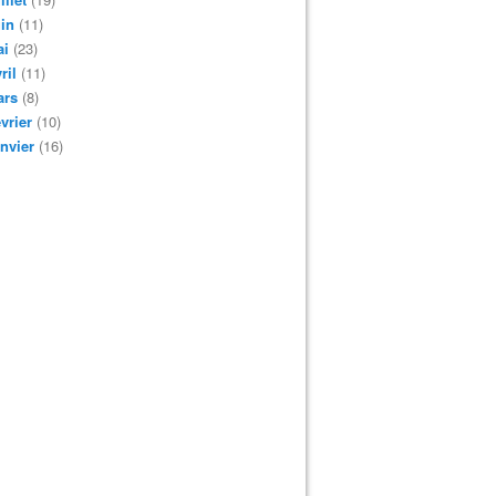
in
(11)
ai
(23)
ril
(11)
ars
(8)
vrier
(10)
nvier
(16)