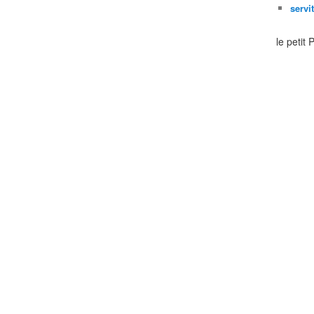
servi
le petit