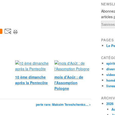
NEWSL
Abonnez
articles 
Email
0
PAGES
Le Pe
CATÉG
spirit
diver
vide
10 ème dimanche
mois d'Août : de
homé
après la Pentecôte
l'Assomption
livres
Pologne
ARCHI
2026
perle rare: Maksim Tereshchenko.... »
A
Ju