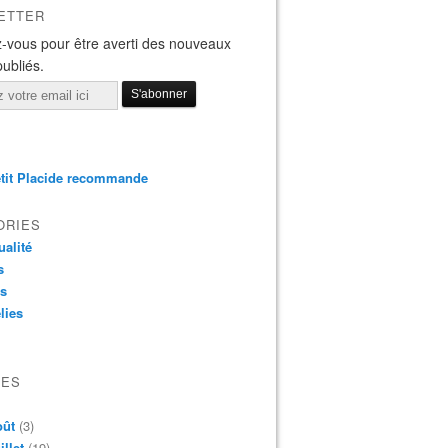
ETTER
-vous pour être averti des nouveaux
publiés.
tit Placide recommande
ORIES
ualité
s
os
lies
VES
oût
(3)
illet
(19)