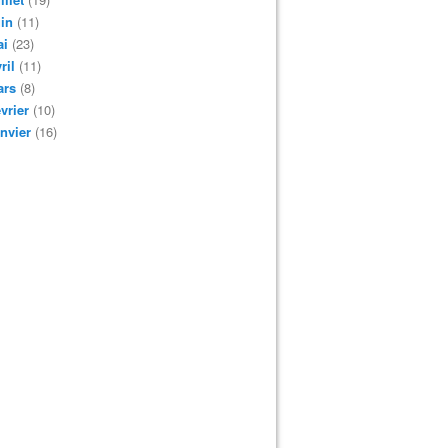
in
(11)
ai
(23)
ril
(11)
ars
(8)
vrier
(10)
nvier
(16)