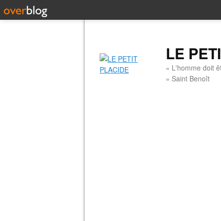
LE PET
« L'homme doit êt
» Saint Benoît