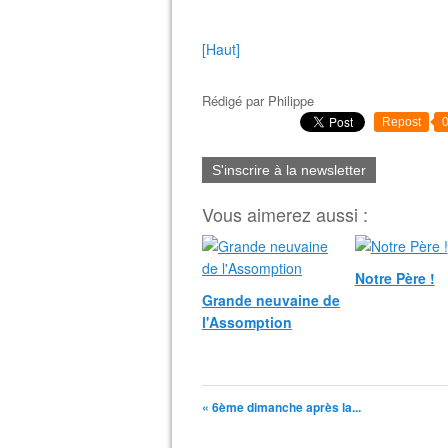
[Haut]
Rédigé par
Philippe
Repost
S'inscrire à la newsletter
Vous aimerez aussi :
Notre Père !
Grande neuvaine de
l'Assomption
« 6ème dimanche après la...