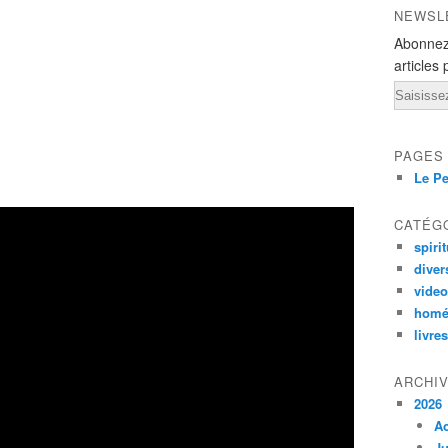
NEWSL
Abonnez
articles 
Email
PAGES
Le Pe
CATÉG
spirit
diver
vide
homé
livres
ARCHI
2026
A
Ju