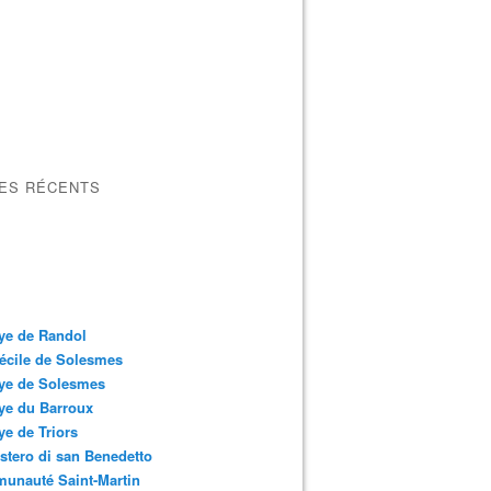
LES RÉCENTS
ye de Randol
écile de Solesmes
ye de Solesmes
ye du Barroux
e de Triors
tero di san Benedetto
unauté Saint-Martin