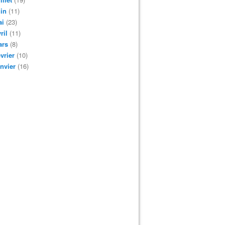
in
(11)
ai
(23)
ril
(11)
ars
(8)
vrier
(10)
nvier
(16)