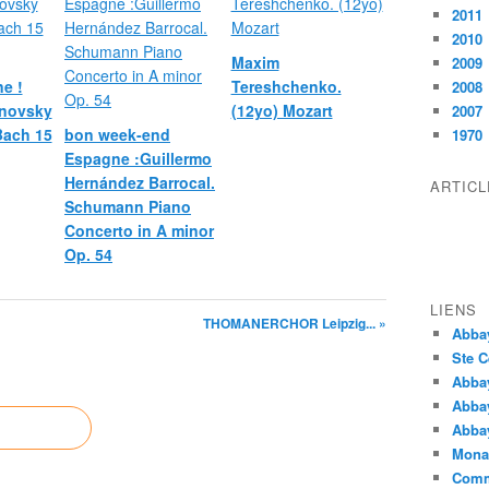
2011
2010
Maxim
2009
e !
Tereshchenko.
2008
novsky
(12yo) Mozart
2007
 Bach 15
bon week-end
1970
Espagne :Guillermo
Hernández Barrocal.
ARTIC
Schumann Piano
Concerto in A minor
Op. 54
LIENS
THOMANERCHOR Leipzig... »
Abba
Ste C
Abba
Abba
Abbay
Monas
Comm