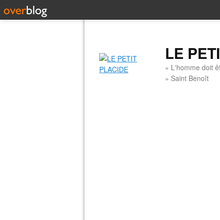
LE PET
« L'homme doit êt
» Saint Benoît