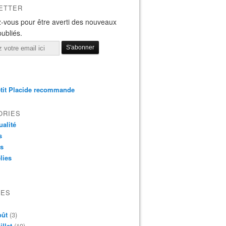
ETTER
-vous pour être averti des nouveaux
publiés.
tit Placide recommande
ORIES
ualité
s
os
lies
VES
oût
(3)
illet
(19)