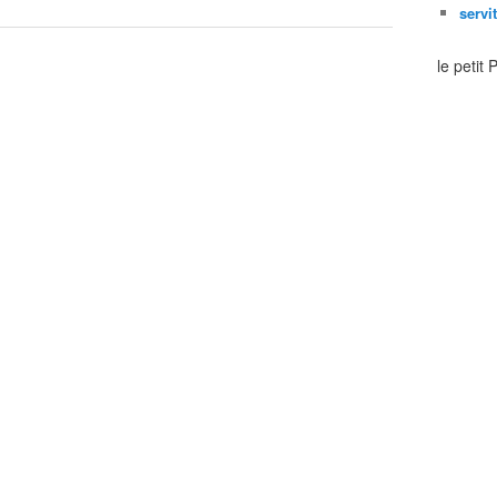
servi
le petit