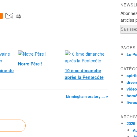
NEWSL
Abonnez
0
articles 
Email
PAGES
Le Pe
Notre Père !
CATÉG
ine de
10 ème dimanche
spirit
après la Pentecôte
diver
vide
homé
birmingham oratory .... »
livres
ARCHI
2026
A
Ju