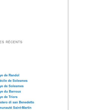
LES RÉCENTS
ye de Randol
écile de Solesmes
ye de Solesmes
ye du Barroux
e de Triors
tero di san Benedetto
unauté Saint-Martin