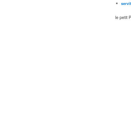
servi
le petit