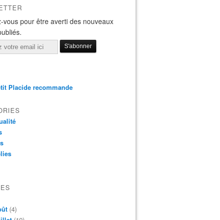
ETTER
-vous pour être averti des nouveaux
publiés.
tit Placide recommande
ORIES
ualité
s
os
lies
VES
oût
(4)
illet
(19)