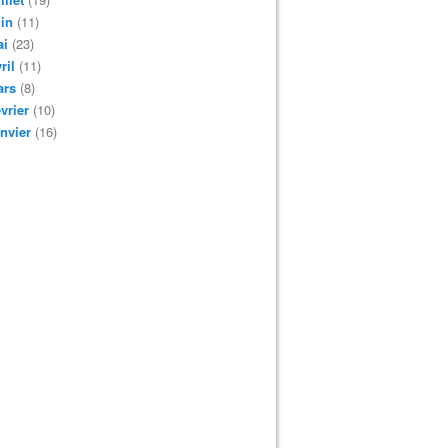
in
(11)
ai
(23)
ril
(11)
ars
(8)
vrier
(10)
nvier
(16)