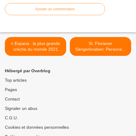
Ajouter un commentaire
< Espana : la plus grande
St. Florianer
crèche du monde 2021
Sängerknaben: Personent
Alicante
Hodie >
Hébergé par Overblog
Top articles
Pages
Contact
Signaler un abus
C.G.U.
Cookies et données personnelles