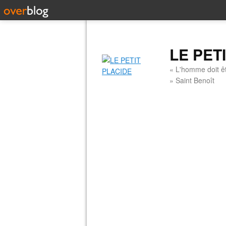
LE PET
« L'homme doit êt
» Saint Benoît