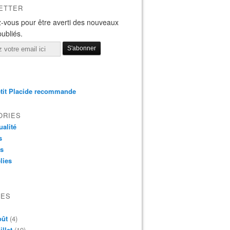
ETTER
-vous pour être averti des nouveaux
publiés.
tit Placide recommande
ORIES
ualité
s
os
lies
VES
oût
(4)
illet
(19)