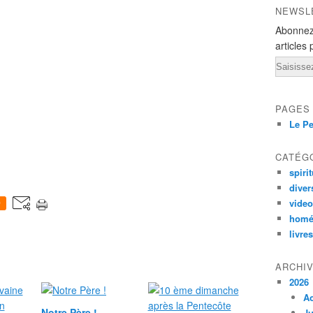
NEWSL
Abonnez
articles 
Email
PAGES
Le Pe
CATÉG
spirit
diver
vide
0
homé
livres
ARCHI
2026
A
Notre Père !
Ju