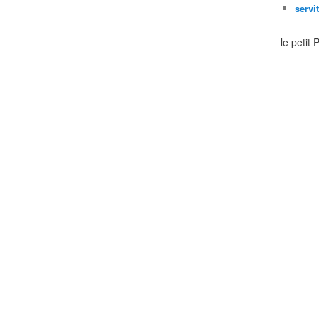
servi
le petit