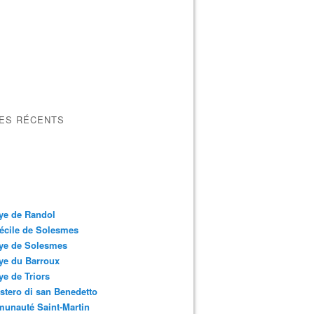
LES RÉCENTS
ye de Randol
écile de Solesmes
ye de Solesmes
ye du Barroux
e de Triors
tero di san Benedetto
unauté Saint-Martin