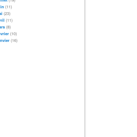
in
(11)
ai
(23)
ril
(11)
ars
(8)
vrier
(10)
nvier
(16)