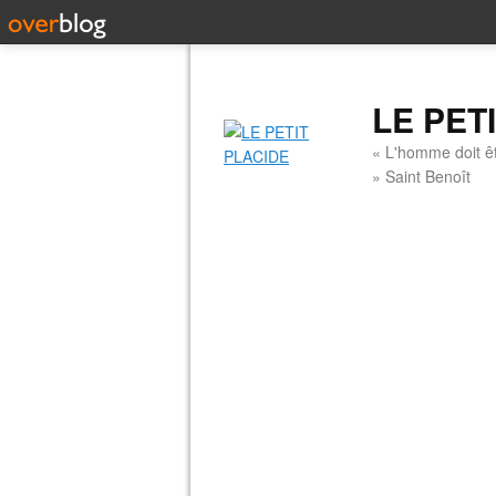
LE PET
« L'homme doit êt
» Saint Benoît