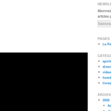
NEWSL
Abonnez
articles 
Email
PAGES
Le Pe
CATÉG
spirit
diver
vide
homé
livres
ARCHI
2026
A
Ju