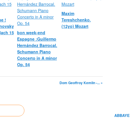
Maxim
e !
Tereshchenko.
novsky
(12yo) Mozart
 Bach 15
bon week-end
Espagne :Guillermo
Hernández Barrocal.
Schumann Piano
Concerto in A minor
Op. 54
Dom Geoffroy Kemlin -... »
ABBAYE