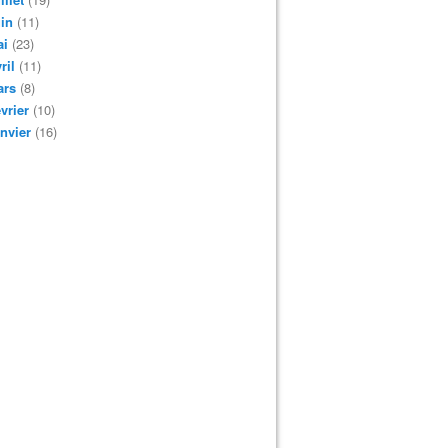
in
(11)
ai
(23)
ril
(11)
ars
(8)
vrier
(10)
nvier
(16)