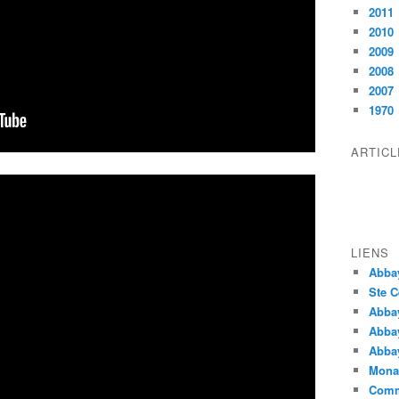
2011
2010
2009
2008
2007
1970
ARTIC
LIENS
Abba
Ste C
Abba
Abba
Abbay
Monas
Comm