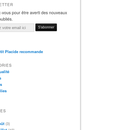
ETTER
-vous pour être averti des nouveaux
publiés.
tit Placide recommande
ORIES
ualité
s
os
lies
VES
oût
(3)
illet
(19)