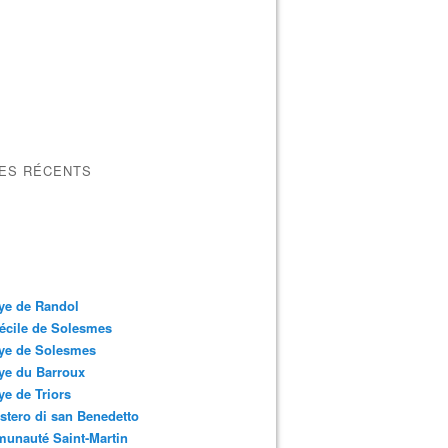
LES RÉCENTS
ye de Randol
écile de Solesmes
ye de Solesmes
ye du Barroux
e de Triors
tero di san Benedetto
unauté Saint-Martin