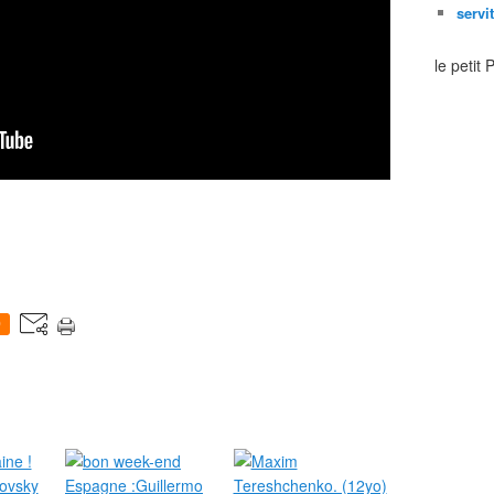
servi
le petit
0