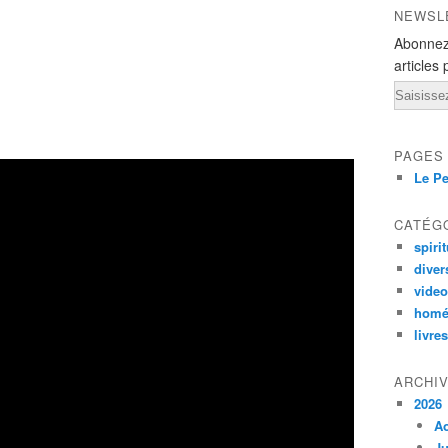
NEWSL
Abonnez
articles 
Email
PAGES
Le Pe
CATÉG
spirit
diver
vide
homé
livres
ARCHI
2026
A
Ju