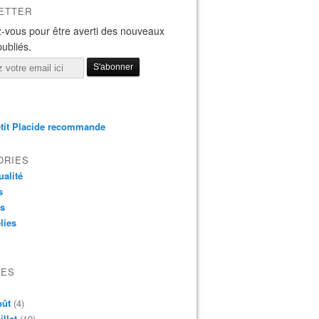
ETTER
-vous pour être averti des nouveaux
publiés.
tit Placide recommande
ORIES
ualité
s
os
lies
VES
oût
(4)
illet
(19)