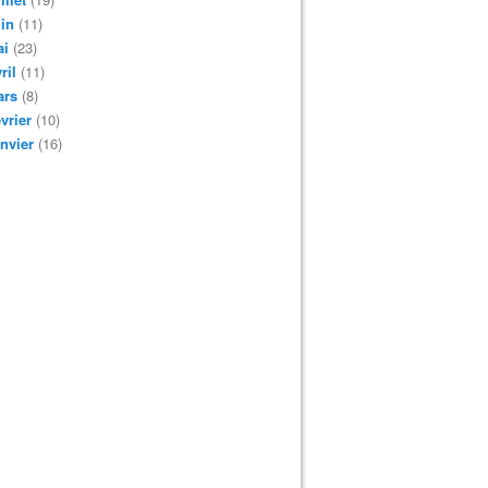
in
(11)
ai
(23)
ril
(11)
ars
(8)
vrier
(10)
nvier
(16)