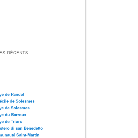
LES RÉCENTS
ye de Randol
écile de Solesmes
ye de Solesmes
ye du Barroux
e de Triors
tero di san Benedetto
unauté Saint-Martin