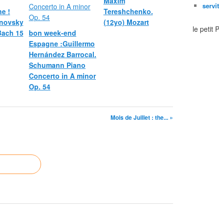
Maxim
servi
e !
Tereshchenko.
novsky
(12yo) Mozart
le petit
 Bach 15
bon week-end
Espagne :Guillermo
Hernández Barrocal.
Schumann Piano
Concerto in A minor
Op. 54
Mois de Juillet : the... »