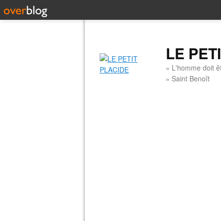
LE PET
« L'homme doit êt
» Saint Benoît