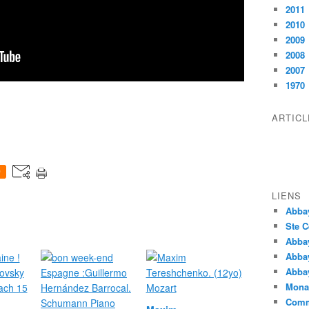
2011
2010
2009
2008
2007
1970
ARTIC
0
LIENS
Abba
Ste C
Abba
Abba
Abbay
Monas
Comm