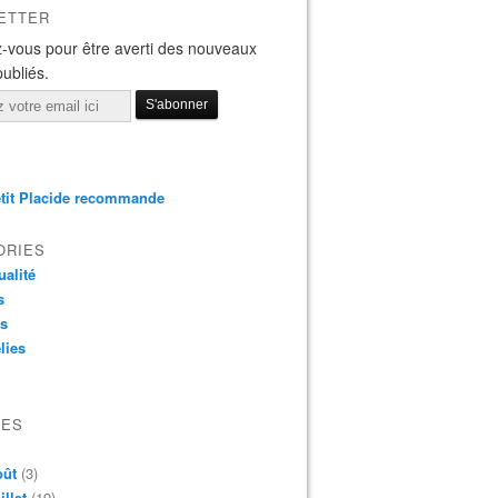
ETTER
-vous pour être averti des nouveaux
publiés.
tit Placide recommande
ORIES
ualité
s
os
lies
VES
oût
(3)
illet
(19)