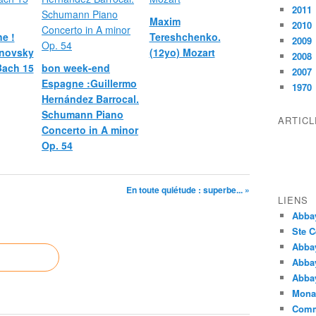
2011
Maxim
2010
e !
Tereshchenko.
2009
novsky
(12yo) Mozart
2008
 Bach 15
bon week-end
2007
Espagne :Guillermo
1970
Hernández Barrocal.
Schumann Piano
ARTIC
Concerto in A minor
Op. 54
En toute quiétude : superbe... »
LIENS
Abba
Ste C
Abba
Abba
Abbay
Monas
Comm