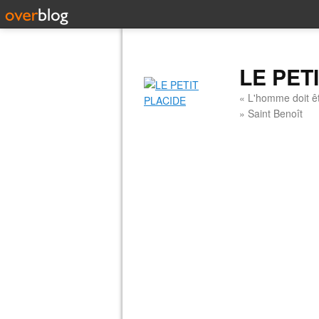
LE PET
« L'homme doit êt
» Saint Benoît