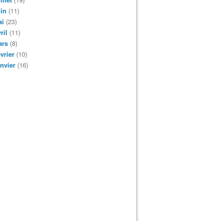
in
(11)
ai
(23)
ril
(11)
ars
(8)
vrier
(10)
nvier
(16)