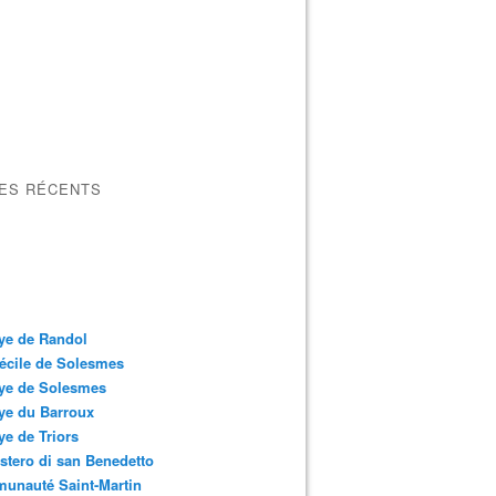
LES RÉCENTS
ye de Randol
écile de Solesmes
ye de Solesmes
ye du Barroux
e de Triors
tero di san Benedetto
unauté Saint-Martin