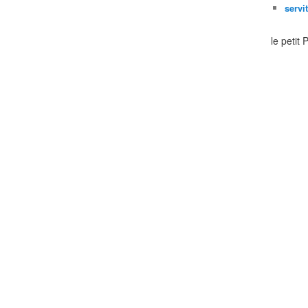
servi
le petit