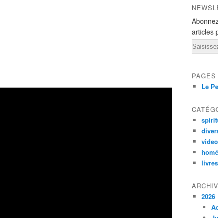
NEWSL
Abonnez
articles 
Email
PAGES
Le Pe
CATÉG
spirit
diver
vide
homé
livres
ARCHI
2026
A
Ju