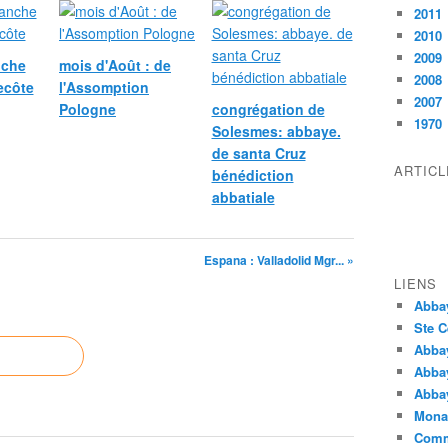
2011
2010
2009
nche
mois d'Août : de
2008
ecôte
l'Assomption
2007
Pologne
congrégation de
1970
Solesmes: abbaye.
de santa Cruz
ARTIC
bénédiction
abbatiale
Espana : Valladolid Mgr... »
LIENS
Abba
Ste C
Abba
Abba
Abbay
Monas
Comm