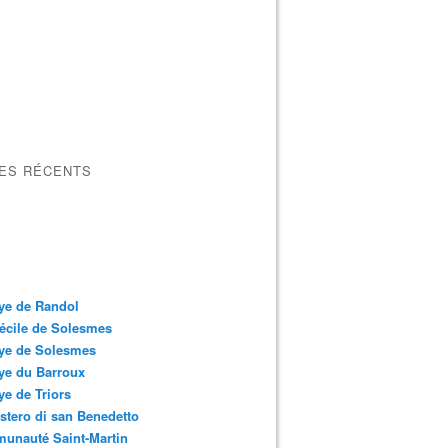
LES RÉCENTS
ye de Randol
écile de Solesmes
ye de Solesmes
ye du Barroux
e de Triors
tero di san Benedetto
unauté Saint-Martin