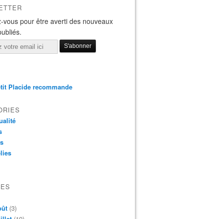
ETTER
-vous pour être averti des nouveaux
publiés.
tit Placide recommande
ORIES
ualité
s
os
lies
VES
oût
(3)
illet
(19)