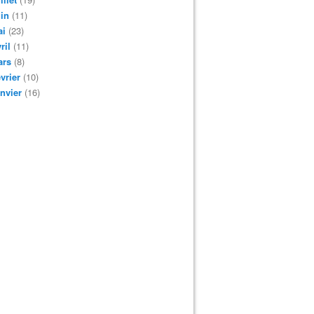
in
(11)
ai
(23)
ril
(11)
ars
(8)
vrier
(10)
nvier
(16)