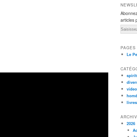
NEWSL
Abonnez
articles 
Email
PAGES
Le Pe
CATÉG
spirit
diver
vide
homé
livres
ARCHI
2026
A
Ju