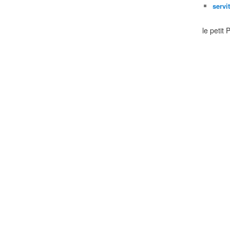
servi
le petit