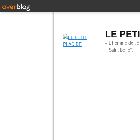
LE PET
« L'homme doit êt
» Saint Benoît