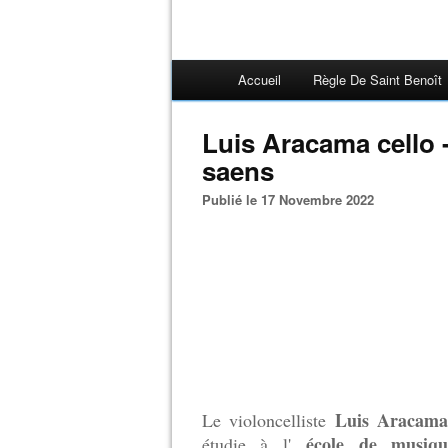
Accueil
Règle De Saint Benoît
Luis Aracama cello 
saens
Publié le 17 Novembre 2022
Luis Aracama
Le violoncelliste
école de musi
étudie à l'