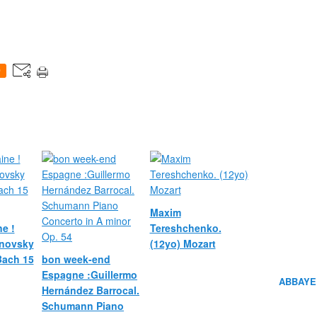
0
Maxim
e !
Tereshchenko.
novsky
(12yo) Mozart
 Bach 15
bon week-end
Espagne :Guillermo
ABBAYE
Hernández Barrocal.
Schumann Piano