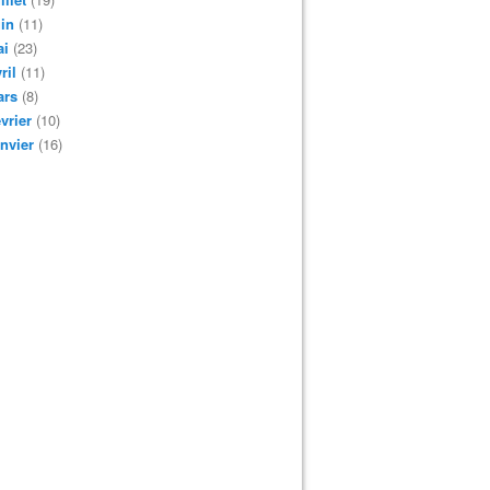
in
(11)
ai
(23)
ril
(11)
ars
(8)
vrier
(10)
nvier
(16)