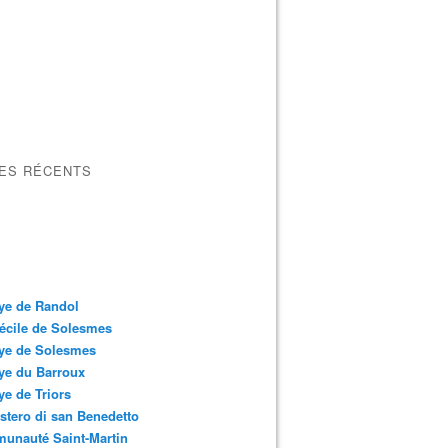
LES RÉCENTS
ye de Randol
écile de Solesmes
ye de Solesmes
ye du Barroux
e de Triors
tero di san Benedetto
unauté Saint-Martin