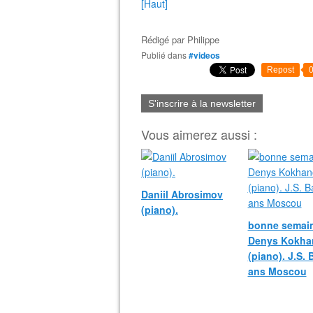
[Haut]
Rédigé par
Philippe
Publié dans
#videos
Repost
S'inscrire à la newsletter
Vous aimerez aussi :
Daniil Abrosimov
(piano).
bonne semain
Denys Kokha
(piano). J.S.
ans Moscou