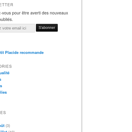
ETTER
-vous pour être averti des nouveaux
publiés.
tit Placide recommande
ORIES
ualité
s
os
lies
VES
oût
(3)
illet
(19)