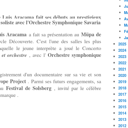
Ju
M
te Luis Aracama fait ses débuts au prestigieux
Av
soliste avec l'Orchestre Symphonique Savaria
M
Fé
uis Aracama
Müpa de
a fait sa présentation au
Ja
ycle Découverte.
C'est l'une des salles les plus
2025
quelle le jeune interprète a joué le Concerto
2024
Orchestre symphonique
 et orchestre
, avec l'
2023
2022
2021
egistrement d'un documentaire sur sa vie et son
2020
ope Project
.
Parmi ses futurs engagements, sa
2019
Festival de Solsberg
 au
, invité par le célèbre
2018
émarque .
2017
2016
2015
2014
2013
2012