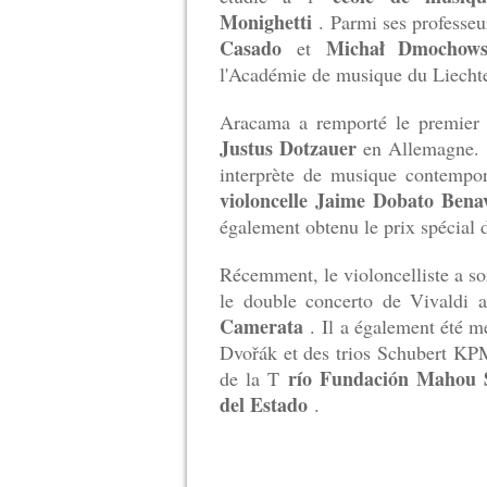
Monighetti
.
Parmi ses professe
Casado
Michał Dmochows
et
l'Académie de musique du Liechte
Aracama a remporté le premier
Justus Dotzauer
en Allemagne.
interprète de musique contempo
violoncelle Jaime Dobato Bena
également obtenu le prix spécial d
Récemment, le violoncelliste a so
le double concerto de Vivaldi 
Camerata
.
Il a également été 
Dvořák et des trios Schubert K
río Fundación Mahou 
de la T
del Estado
.