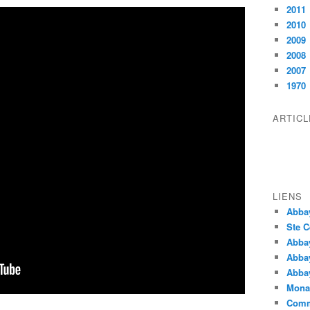
2011
2010
2009
2008
2007
1970
ARTIC
LIENS
Abba
Ste C
Abba
Abba
Abbay
Monas
Comm