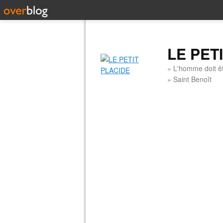
LE PET
« L'homme doit êt
» Saint Benoît