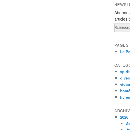
NEWSL
Abonnez
articles 
Email
PAGES
Le Pe
CATÉG
spirit
diver
vide
homé
livres
ARCHI
2026
A
Ju