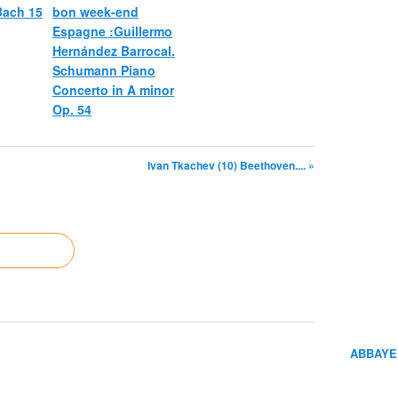
 Bach 15
bon week-end
Espagne :Guillermo
Hernández Barrocal.
Schumann Piano
Concerto in A minor
Op. 54
Ivan Tkachev (10) Beethoven.... »
ABBAYE