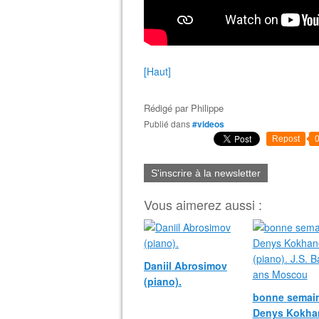
[Haut]
Rédigé par
Philippe
Publié dans
#videos
Repost
S'inscrire à la newsletter
Vous aimerez aussi :
Daniil Abrosimov
(piano).
bonne semain
Denys Kokha