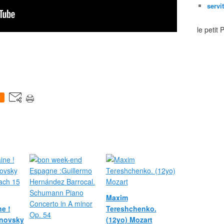
servi
le petit
0
Maxim
e !
Tereshchenko.
novsky
(12yo) Mozart