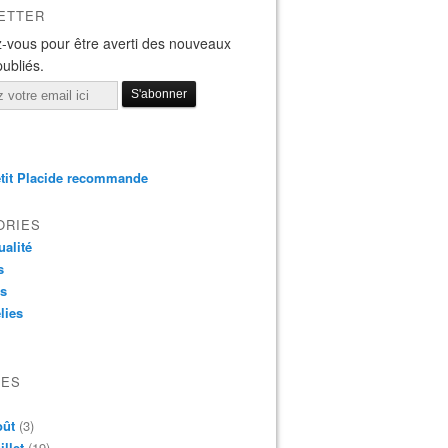
ETTER
-vous pour être averti des nouveaux
publiés.
tit Placide recommande
ORIES
ualité
s
os
lies
VES
oût
(3)
illet
(19)