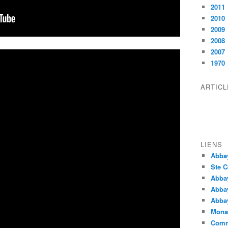
2011
2010
2009
2008
2007
1970
ARTIC
LIENS
Abba
Ste C
Abba
Abba
Abbay
Monas
Comm