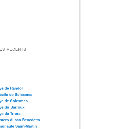
LES RÉCENTS
ye de Randol
écile de Solesmes
ye de Solesmes
ye du Barroux
e de Triors
tero di san Benedetto
unauté Saint-Martin