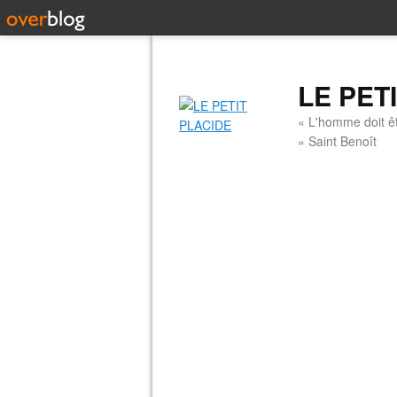
LE PET
« L'homme doit êt
» Saint Benoît