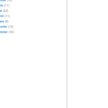
in
(11)
ai
(23)
ril
(11)
ars
(8)
vrier
(10)
nvier
(16)