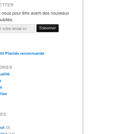
ETTER
-vous pour être averti des nouveaux
publiés.
tit Placide recommande
ORIES
ualité
s
os
lies
VES
oût
(3)
illet
(19)