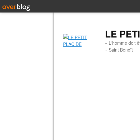
LE PET
« L'homme doit êt
» Saint Benoît