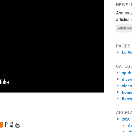
NEWSL
Abonnez
articles 
Email
PAGES
Le Pe
CATÉG
spirit
diver
vide
homé
livres
ARCHI
2026
0
A
Ju