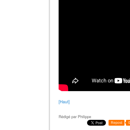
[Haut]
Rédigé par
Philippe
Repost