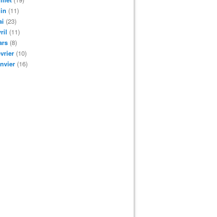
in
(11)
ai
(23)
ril
(11)
ars
(8)
vrier
(10)
nvier
(16)