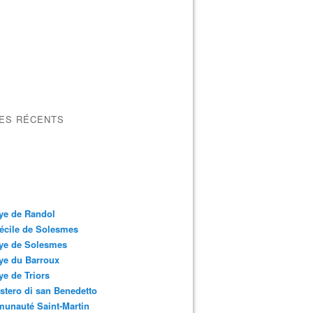
LES RÉCENTS
ye de Randol
écile de Solesmes
ye de Solesmes
ye du Barroux
e de Triors
tero di san Benedetto
unauté Saint-Martin