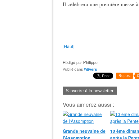
Il célébrera une première messe à 
[Haut]
Rédigé par
Philippe
Publié dans
#divers
Repost
S'inscrire à la newsletter
Vous aimerez aussi :
Grande neuvaine de
10 ème dima
l'Assomption
après la Pent