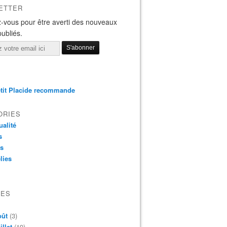
ETTER
-vous pour être averti des nouveaux
publiés.
tit Placide recommande
ORIES
ualité
s
os
lies
VES
oût
(3)
illet
(19)