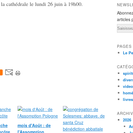
la cathédrale le lundi 26 juin à 19h00.
NEWSL
Abonnez
articles 
Email
PAGES
Le Pe
CATÉG
0
spirit
diver
vide
homé
livres
ARCHI
2026
nche
mois d'Août : de
A
ecôte
l'Assomption
Ju