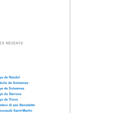
LES RÉCENTS
ye de Randol
écile de Solesmes
ye de Solesmes
ye du Barroux
e de Triors
tero di san Benedetto
unauté Saint-Martin