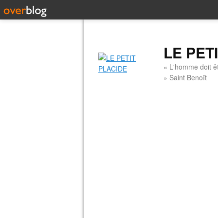
LE PET
« L'homme doit êt
» Saint Benoît