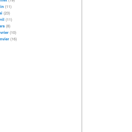
in
(11)
ai
(23)
ril
(11)
ars
(8)
vrier
(10)
nvier
(16)