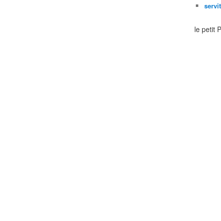
servi
le petit