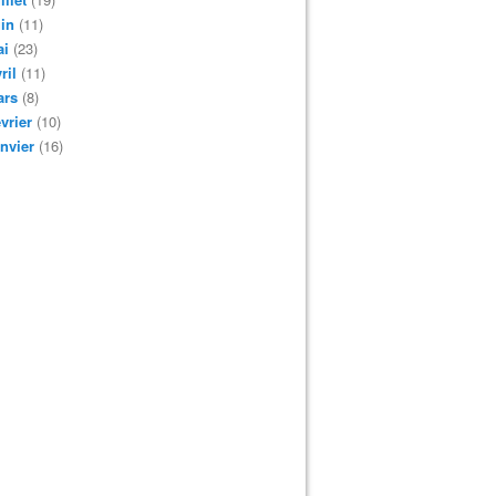
in
(11)
ai
(23)
ril
(11)
ars
(8)
vrier
(10)
nvier
(16)