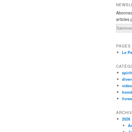
NEWSL
Abonnez
articles 
Email
PAGES
Le Pe
CATÉG
spirit
diver
vide
homé
livres
ARCHI
2026
A
Ju