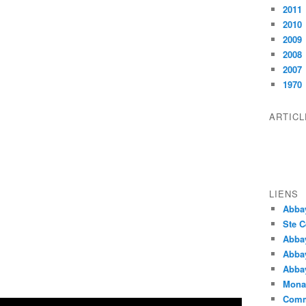
2011
2010
2009
2008
2007
1970
ARTIC
LIENS
Abba
Ste C
Abba
Abba
Abbay
Monas
Comm