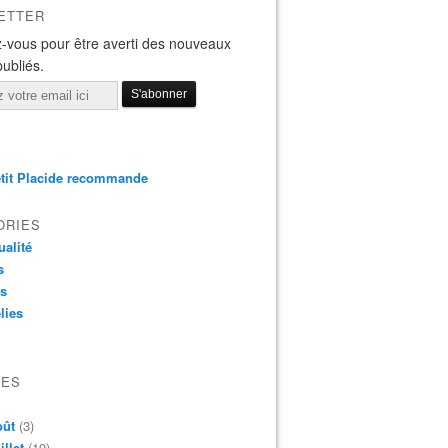
ETTER
-vous pour être averti des nouveaux
publiés.
tit Placide recommande
ORIES
ualité
s
os
lies
VES
oût
(3)
illet
(19)