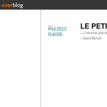
LE PET
« L'homme doit êt
» Saint Benoît