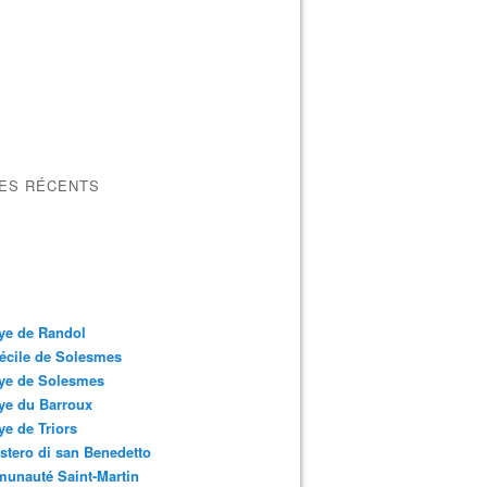
LES RÉCENTS
ye de Randol
écile de Solesmes
ye de Solesmes
ye du Barroux
e de Triors
tero di san Benedetto
unauté Saint-Martin