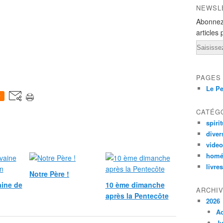
NEWSL
Abonnez
articles 
Email
PAGES
Le Pe
0
CATÉG
spirit
diver
vide
homé
livres
Notre Père !
ine de
10 ème dimanche
ARCHI
après la Pentecôte
2026
A
Ju