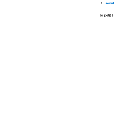
servi
le petit