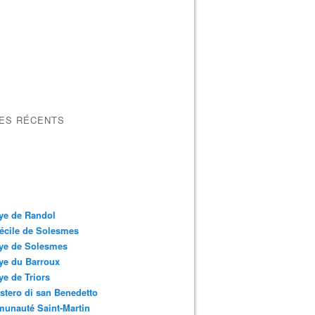
LES RÉCENTS
ye de Randol
écile de Solesmes
ye de Solesmes
ye du Barroux
e de Triors
tero di san Benedetto
unauté Saint-Martin