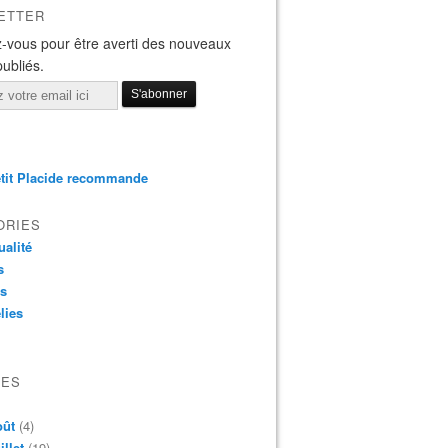
ETTER
-vous pour être averti des nouveaux
publiés.
tit Placide recommande
ORIES
ualité
s
os
lies
VES
oût
(4)
illet
(19)