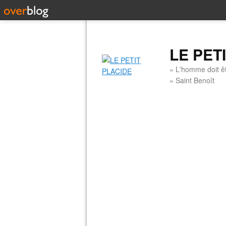
LE PET
« L'homme doit êt
» Saint Benoît