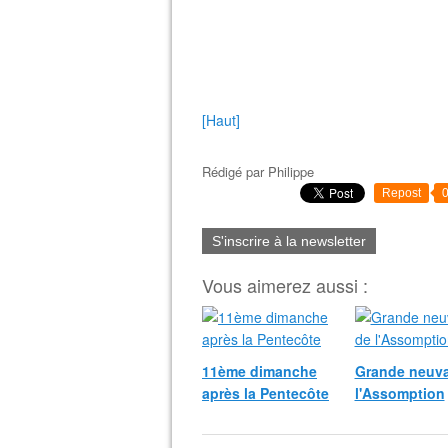
[Haut]
Rédigé par
Philippe
Repost
S'inscrire à la newsletter
Vous aimerez aussi :
11ème dimanche
Grande neuva
après la Pentecôte
l'Assomption