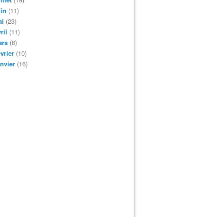
in
(11)
ai
(23)
ril
(11)
ars
(8)
vrier
(10)
nvier
(16)