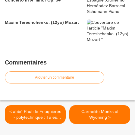
Concerto in A minor Op. 54
Maxim Tereshchenko. (12yo) Mozart
Commentaires
Ajouter un commentaire
< abbé Paul de Fouquières
Carmelite Monks of
- polytechnique : Tu es
Wyoming >
sacerdos in aeternum 24
Juin Paris