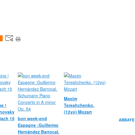
0
Maxim
e !
Tereshchenko.
novsky
(12yo) Mozart
 Bach 15
bon week-end
ABBAYE
Espagne :Guillermo
Hernández Barrocal.