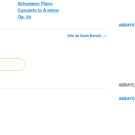
Schumann Piano
Concerto in A minor
Op. 54
ABBAYE
fête de Saint Benoît... »
ABBAYE
ABBAYE