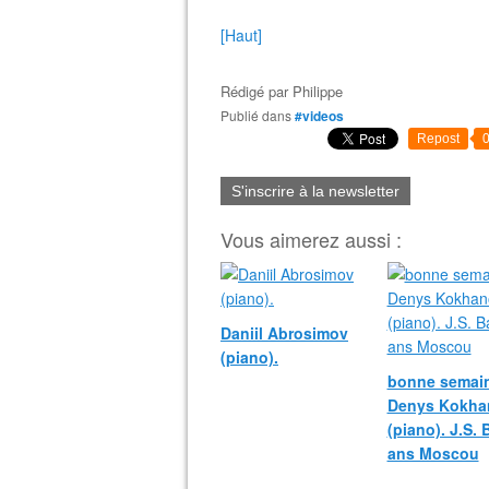
[Haut]
Rédigé par
Philippe
Publié dans
#videos
Repost
S'inscrire à la newsletter
Vous aimerez aussi :
Daniil Abrosimov
(piano).
bonne semain
Denys Kokha
(piano). J.S.
ans Moscou