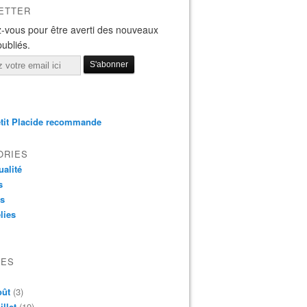
ETTER
-vous pour être averti des nouveaux
publiés.
tit Placide recommande
ORIES
ualité
s
os
lies
VES
oût
(3)
illet
(19)