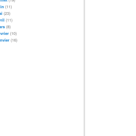
in
(11)
ai
(23)
ril
(11)
ars
(8)
vrier
(10)
nvier
(16)