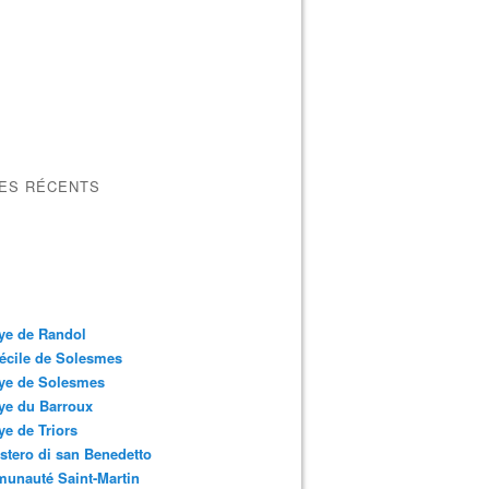
LES RÉCENTS
ye de Randol
écile de Solesmes
ye de Solesmes
ye du Barroux
e de Triors
tero di san Benedetto
unauté Saint-Martin