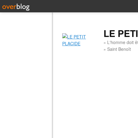
LE PET
« L'homme doit êt
» Saint Benoît