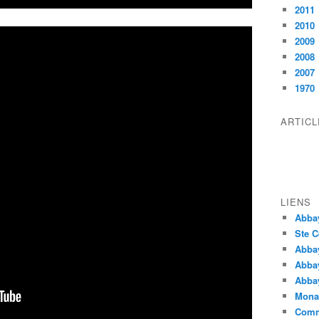
2011
2010
2009
2008
2007
1970
ARTIC
LIENS
Abba
Ste C
Abba
Abba
Abbay
Monas
Comm