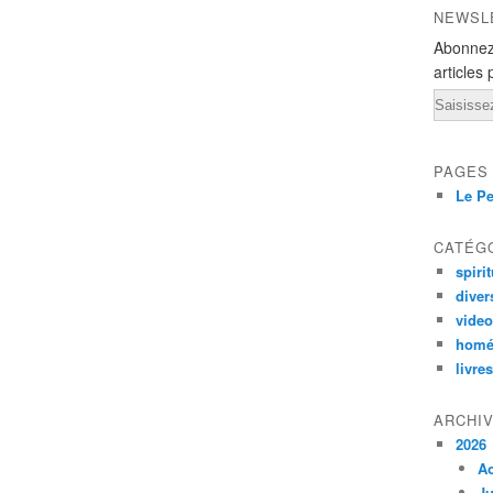
NEWSL
Abonnez
articles 
Email
PAGES
Le Pe
CATÉG
spirit
diver
vide
homé
livres
ARCHI
2026
A
Ju