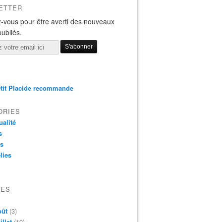
ETTER
-vous pour être averti des nouveaux
publiés.
tit Placide recommande
ORIES
ualité
s
os
lies
VES
oût
(3)
illet
(19)