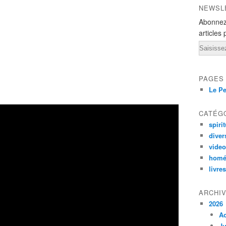
NEWSL
Abonnez
articles 
Email
PAGES
Le Pe
CATÉG
spirit
diver
vide
homé
livres
ARCHI
2026
A
Ju