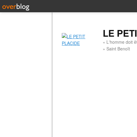
LE PET
« L'homme doit êt
» Saint Benoît