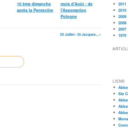
10 ème dimanche
mois d'Août : de
2011
après la Pentecôte
l'Assomption
2010
Pologne
2009
2008
2007
25 Juillet : St Jacques... »
1970
ARTIC
LIENS
Abba
Ste C
Abba
Abba
Abbay
Monas
Comm