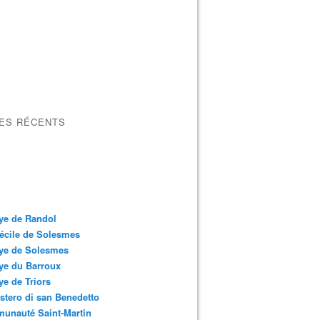
LES RÉCENTS
ye de Randol
écile de Solesmes
ye de Solesmes
ye du Barroux
e de Triors
tero di san Benedetto
unauté Saint-Martin