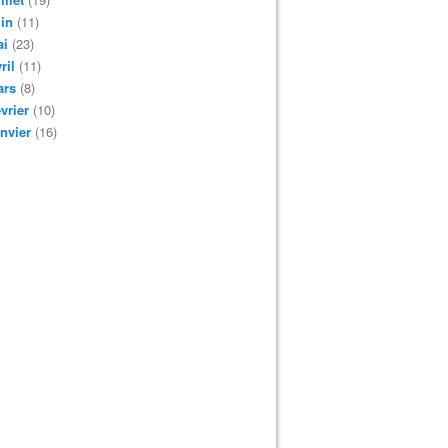
in
(11)
ai
(23)
ril
(11)
ars
(8)
vrier
(10)
nvier
(16)