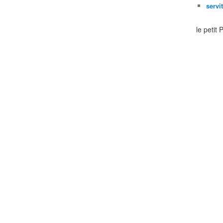
servi
le petit