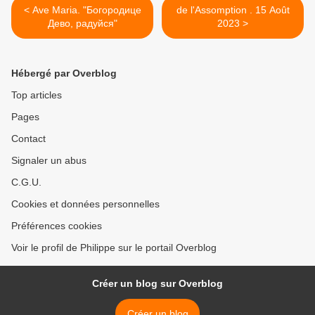
< Ave Maria. "Богородице
de l'Assomption . 15 Août
Дево, радуйся"
2023 >
Hébergé par Overblog
Top articles
Pages
Contact
Signaler un abus
C.G.U.
Cookies et données personnelles
Préférences cookies
Voir le profil de Philippe sur le portail Overblog
Créer un blog sur Overblog
Créer un blog