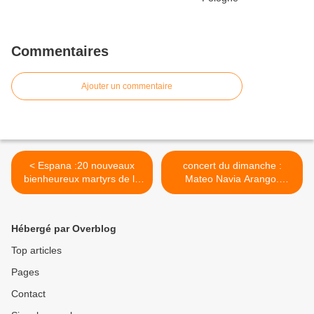
Commentaires
Ajouter un commentaire
< Espana :20 nouveaux
concert du dimanche :
bienheureux martyrs de la
Mateo Navia Arango.
persécution religieuse du
Concierto N°1. L.van
XXe siècle en Espagne
Beethoven. >
Hébergé par Overblog
Top articles
Pages
Contact