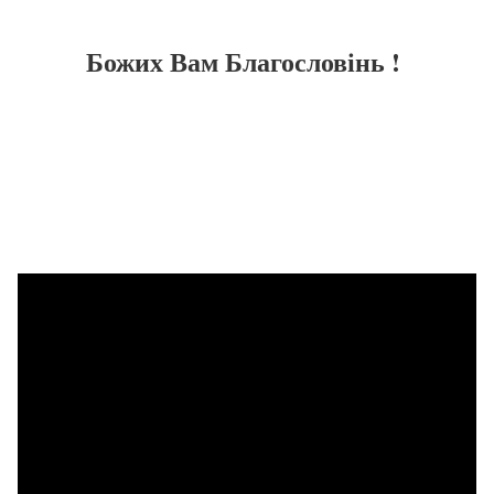
Божих Вам Благословінь !