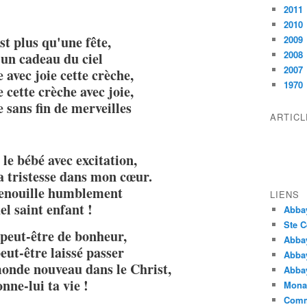
2011
2010
st plus qu'une fête,
2009
2008
 un cadeau du ciel
2007
 avec joie cette crèche,
1970
 cette crèche avec joie,
 sans fin de merveilles
ARTIC
le bébé avec excitation,
 la tristesse dans mon cœur.
enouille humblement
LIENS
l saint enfant !
Abba
Ste C
 peut-être de bonheur,
Abba
peut-être laissé passer
Abba
onde nouveau dans le Christ,
Abbay
nne-lui ta vie !
Monas
Comm