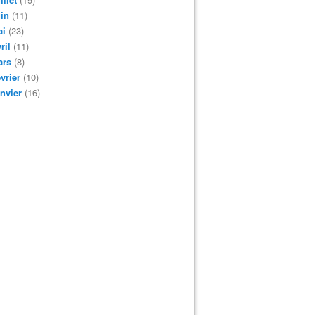
in
(11)
ai
(23)
ril
(11)
ars
(8)
vrier
(10)
nvier
(16)