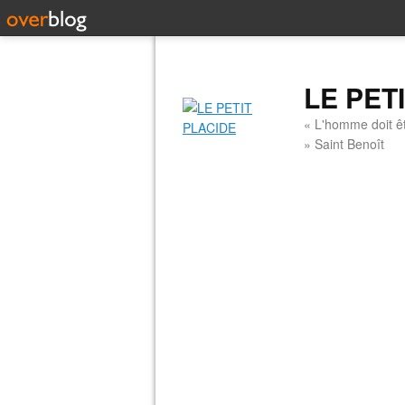
LE PET
« L'homme doit êt
» Saint Benoît