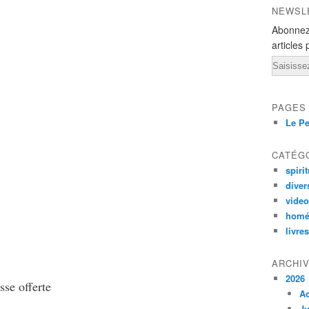
NEWSL
Abonnez
articles 
Email
PAGES
Le Pe
CATÉG
spirit
diver
vide
homé
livres
ARCHI
2026
sse offerte
A
Ju