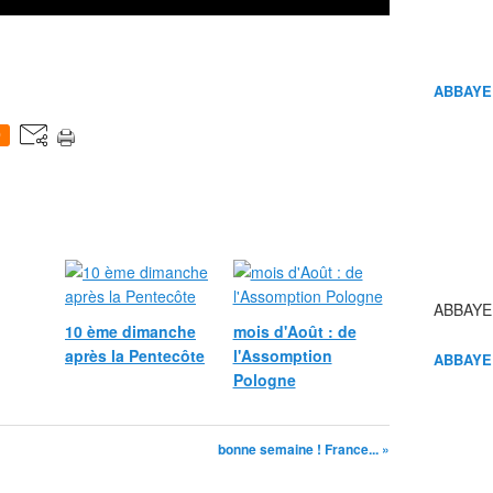
ABBAYE
0
ABBAYE
10 ème dimanche
mois d'Août : de
après la Pentecôte
l'Assomption
ABBAYE
Pologne
bonne semaine ! France... »