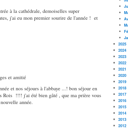
Ju
rée à la cathédrale, demoiselles super
M
tes, j'ai eu mon premier sourire de l'année ! et
Av
M
Fé
Ja
2025
2024
2023
2022
2021
2020
ges et amitié
2019
ée et nos séjours à l'abbaye ...! bon séjour en
2018
2017
s Rois !!!! j'ai été bien gâté , que ma prière vous
2016
 nouvelle année.
2015
2014
2013
2012