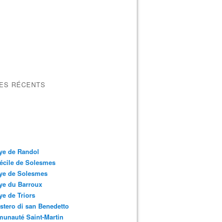
LES RÉCENTS
ye de Randol
écile de Solesmes
ye de Solesmes
ye du Barroux
e de Triors
tero di san Benedetto
unauté Saint-Martin