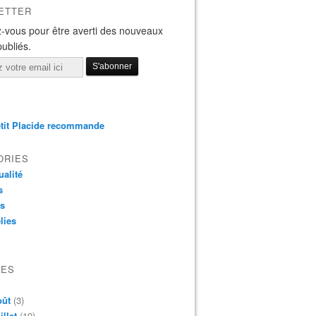
ETTER
-vous pour être averti des nouveaux
publiés.
tit Placide recommande
ORIES
ualité
s
os
lies
VES
oût
(3)
illet
(19)