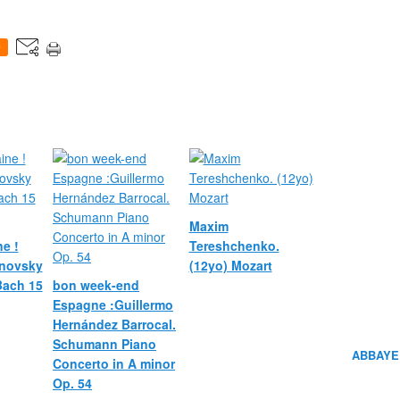
0
Maxim
e !
Tereshchenko.
novsky
(12yo) Mozart
 Bach 15
bon week-end
Espagne :Guillermo
Hernández Barrocal.
Schumann Piano
ABBAYE
Concerto in A minor
Op. 54