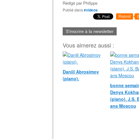
Rédigé par
Philippe
Publié dans
#videos
Repost
S'inscrire à la newsletter
Vous aimerez aussi :
Daniil Abrosimov
(piano).
bonne semain
Denys Kokha
(piano). J.S.
ans Moscou