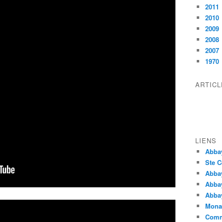
2011
2010
2009
2008
2007
1970
ARTIC
LIENS
Abba
Ste C
Abba
Abba
Abbay
Monas
Comm