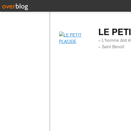
LE PET
« L'homme doit êt
» Saint Benoît