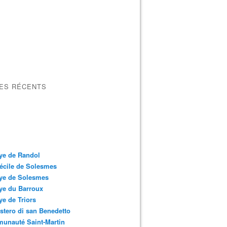
LES RÉCENTS
ye de Randol
écile de Solesmes
ye de Solesmes
ye du Barroux
e de Triors
tero di san Benedetto
unauté Saint-Martin