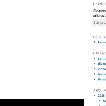
NEWSL
Abonnez
articles 
Email
PAGES
Le Pe
CATÉG
spirit
diver
vide
homé
livres
ARCHI
2026
A
Ju