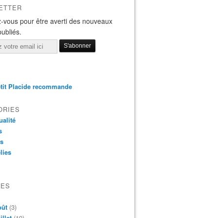
ETTER
-vous pour être averti des nouveaux
publiés.
tit Placide recommande
ORIES
ualité
s
os
lies
VES
oût
(3)
illet
(19)