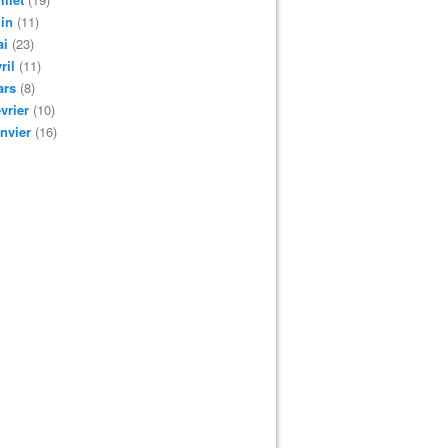
in
(11)
ai
(23)
ril
(11)
ars
(8)
vrier
(10)
nvier
(16)