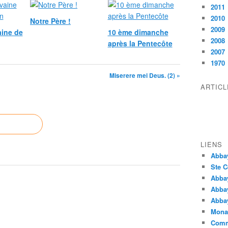
2011
2010
Notre Père !
2009
ine de
10 ème dimanche
2008
après la Pentecôte
2007
1970
Miserere mei Deus. (2) »
ARTIC
LIENS
Abba
Ste C
Abba
Abba
Abbay
Monas
Comm