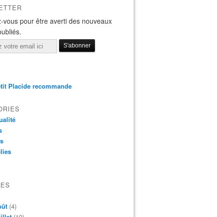
ETTER
-vous pour être averti des nouveaux
publiés.
tit Placide recommande
ORIES
ualité
s
os
lies
VES
oût
(4)
illet
(19)