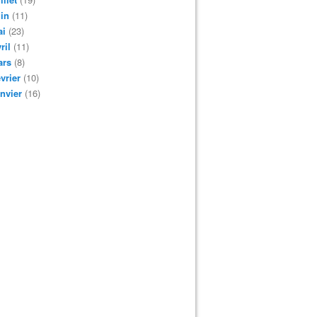
in
(11)
ai
(23)
ril
(11)
ars
(8)
vrier
(10)
nvier
(16)