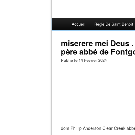
Accueil
Règle De Saint Benoît
miserere mei Deus 
père abbé de Fontg
Publié le 14 Février 2024
dom Philiip Anderson Clear Creek ab