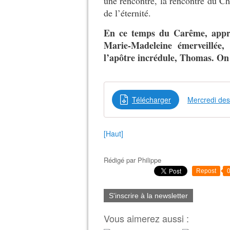
une rencontre, la rencontre du Chr
de l’éternité.
En ce temps du Carême, appr
Marie-Madeleine émerveillée
l’apôtre incrédule, Thomas. On 
Télécharger
Mercredi de
[Haut]
Rédigé par
Philippe
Repost
S'inscrire à la newsletter
Vous aimerez aussi :