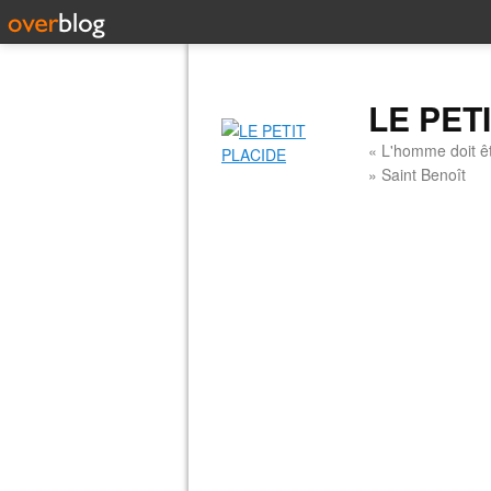
LE PET
« L'homme doit êt
» Saint Benoît