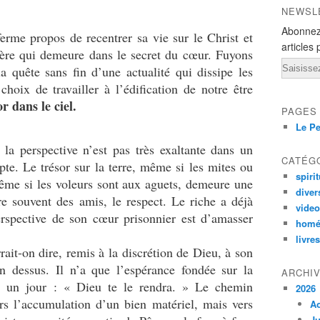
NEWSL
Abonnez
ferme propos de recentrer sa vie sur le Christ et
articles 
 Père qui demeure dans le secret du cœur. Fuyons
Email
la quête sans fin d’une actualité qui dissipe les
 choix de travailler à l’édification de notre être
r dans le ciel.
PAGES
Le Pe
 la perspective n’est pas très exaltante dans un
CATÉG
te. Le trésor sur la terre, même si les mites ou
spirit
même si les voleurs sont aux aguets, demeure une
diver
ure souvent des amis, le respect. Le riche a déjà
vide
rspective de son cœur prisonnier est d’amasser
homé
livres
rait-on dire, remis à la discrétion de Dieu, à son
 dessus. Il n’a que l’espérance fondée sur la
ARCHI
ir un jour : « Dieu te le rendra. » Le chemin
2026
rs l’accumulation d’un bien matériel, mais vers
A
Ju