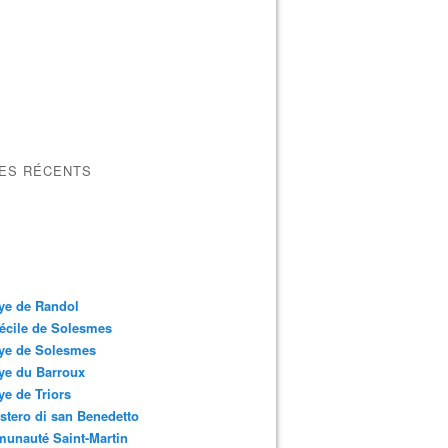
LES RÉCENTS
ye de Randol
écile de Solesmes
ye de Solesmes
ye du Barroux
e de Triors
tero di san Benedetto
unauté Saint-Martin