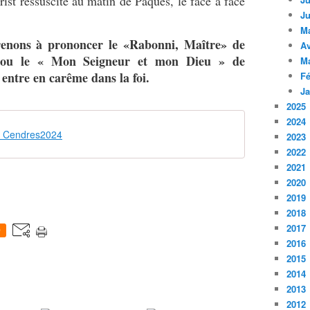
ist ressuscité au matin de Pâques, le face à face
Ju
M
enons à prononcer le «Rabonni, Maître» de
Av
, ou le « Mon Seigneur et mon Dieu » de
M
entre en carême dans la foi.
Fé
Ja
2025
2024
s Cendres2024
2023
2022
2021
2020
2019
2018
2017
0
2016
2015
2014
2013
2012