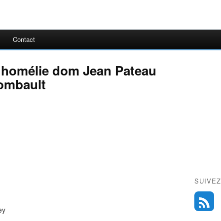
Contact
. homélie dom Jean Pateau
ombault
SUIVEZ
bey