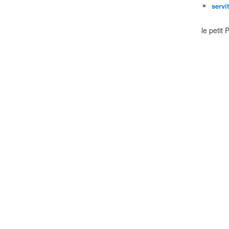
servi
le petit