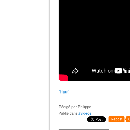
[Haut]
Rédigé par
Philippe
Publié dans
#videos
Repost