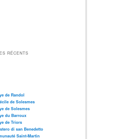
LES RÉCENTS
ye de Randol
écile de Solesmes
ye de Solesmes
ye du Barroux
e de Triors
tero di san Benedetto
unauté Saint-Martin