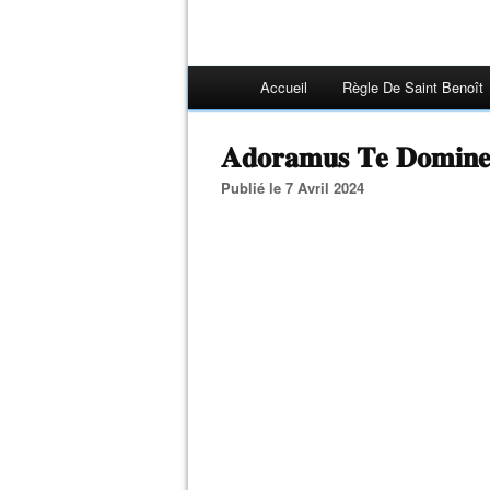
Accueil
Règle De Saint Benoît
𝐀𝐝𝐨𝐫𝐚𝐦𝐮𝐬 𝐓𝐞 𝐃𝐨
Publié le 7 Avril 2024