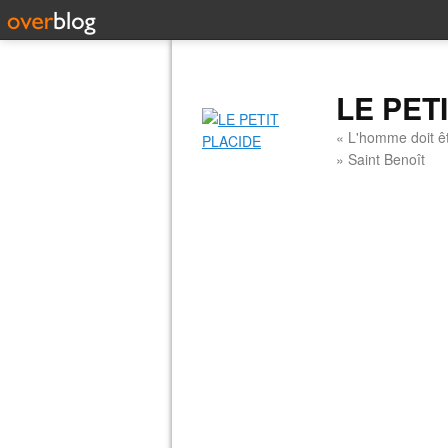
LE PET
« L'homme doit êt
» Saint Benoît