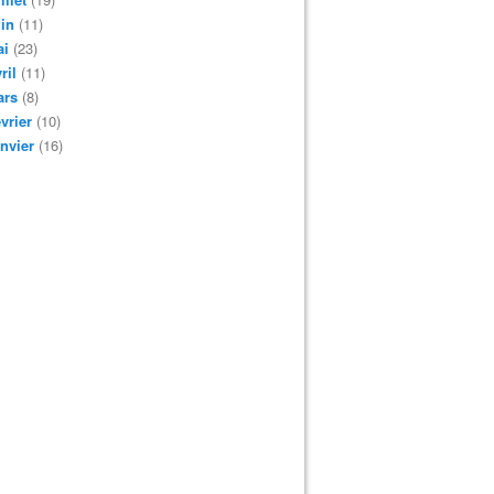
in
(11)
ai
(23)
ril
(11)
ars
(8)
vrier
(10)
nvier
(16)