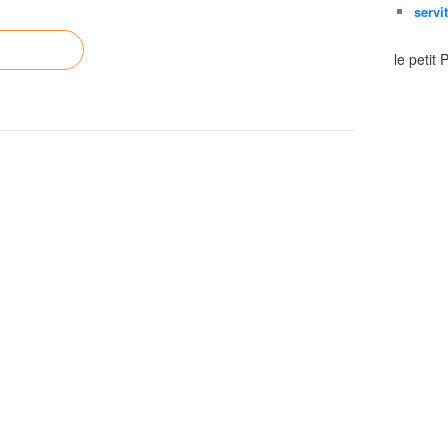
servi
le petit