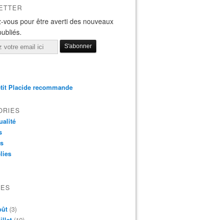
ETTER
-vous pour être averti des nouveaux
publiés.
tit Placide recommande
ORIES
ualité
s
os
lies
VES
oût
(3)
illet
(19)