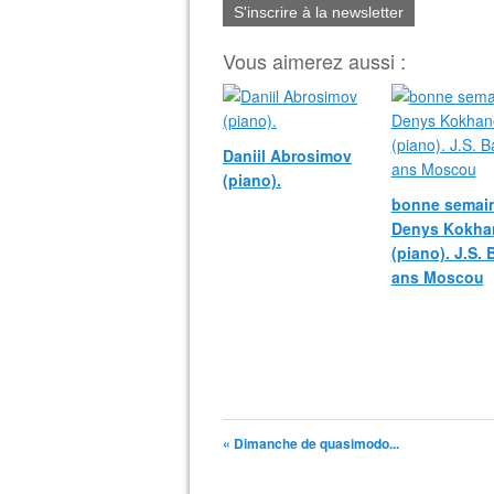
S'inscrire à la newsletter
Vous aimerez aussi :
Daniil Abrosimov
(piano).
bonne semain
Denys Kokha
(piano). J.S.
ans Moscou
« Dimanche de quasimodo...