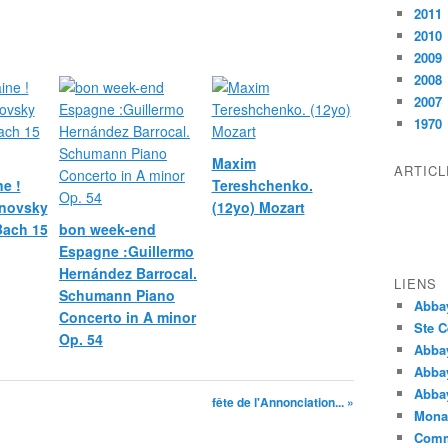
2011
2010
2009
2008
2007
1970
Maxim
ARTIC
e !
Tereshchenko.
novsky
(12yo) Mozart
 Bach 15
bon week-end
Espagne :Guillermo
Hernández Barrocal.
LIENS
Schumann Piano
Abba
Concerto in A minor
Ste C
Op. 54
Abba
Abba
Abbay
fête de l'Annonciation... »
Monas
Comm