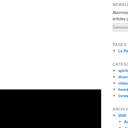
NEWSL
Abonnez
articles 
Email
PAGES
Le Pe
CATÉG
spirit
diver
vide
homé
livres
ARCHI
2026
A
Ju