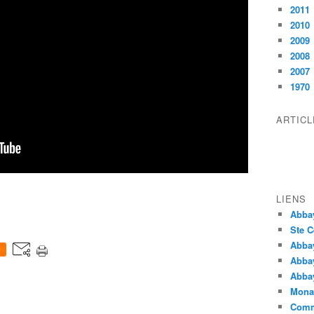
2011
2010
2009
2008
2007
1970
ARTIC
LIENS
Abba
Ste C
Abba
0
Abba
Abbay
Monas
Comm