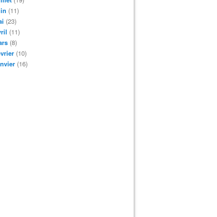
in
(11)
ai
(23)
ril
(11)
ars
(8)
vrier
(10)
nvier
(16)