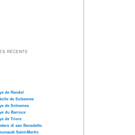
LES RÉCENTS
ye de Randol
écile de Solesmes
ye de Solesmes
ye du Barroux
e de Triors
tero di san Benedetto
unauté Saint-Martin