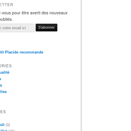
ETTER
-vous pour être averti des nouveaux
publiés.
tit Placide recommande
ORIES
ualité
s
os
lies
VES
oût
(3)
illet
(19)