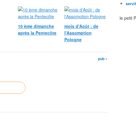
servi
le petit
10 ème dimanche
mois d'Août : de
après la Pentecôte
l'Assomption
Pologne
pub »