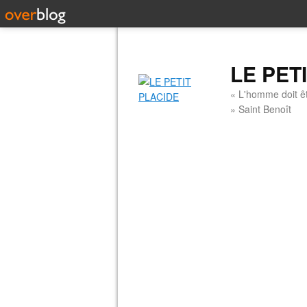
LE PET
« L'homme doit êt
» Saint Benoît