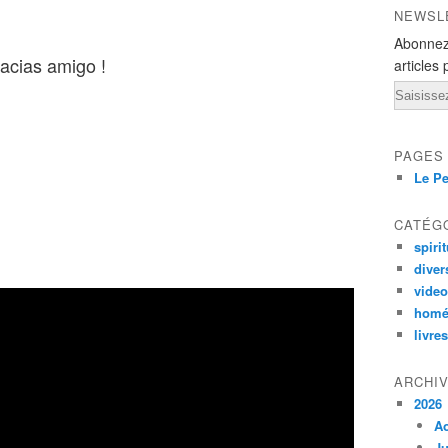
NEWSL
Abonnez
racias amigo !
articles 
Email
PAGES
Le Pe
CATÉG
spirit
diver
vide
homé
livres
ARCHI
2026
A
Ju