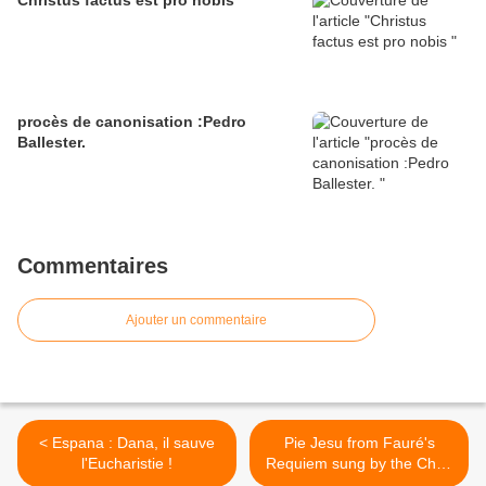
Christus factus est pro nobis
procès de canonisation :Pedro
Ballester.
Commentaires
Ajouter un commentaire
< Espana : Dana, il sauve
Pie Jesu from Fauré's
l'Eucharistie !
Requiem sung by the Choir
of New College Oxford >