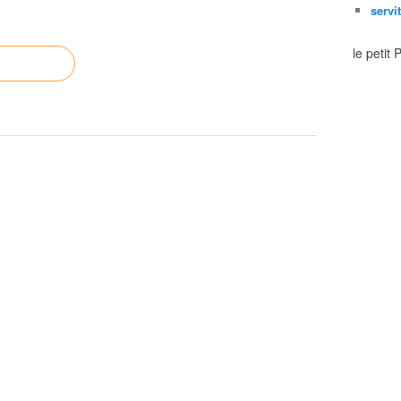
servi
le petit