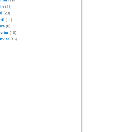
in
(11)
ai
(23)
ril
(11)
ars
(8)
vrier
(10)
nvier
(16)