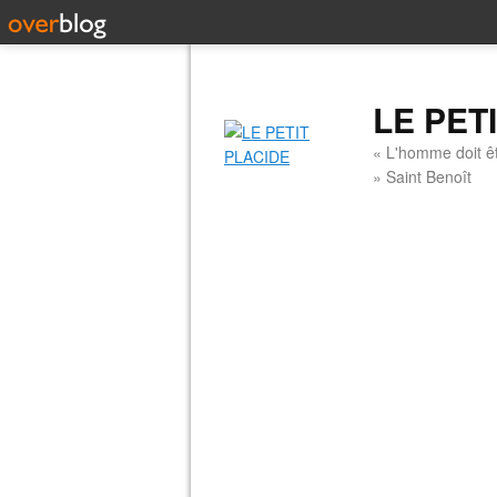
LE PET
« L'homme doit êt
» Saint Benoît