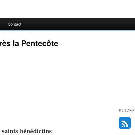
Contact
ès la Pentecôte
SUIVEZ
s saints bénédictins