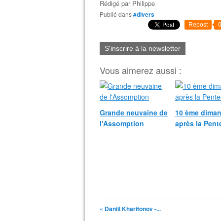
Rédigé par
Philippe
Publié dans
#divers
Repost
S'inscrire à la newsletter
Vous aimerez aussi :
Grande neuvaine de
10 ème dima
l'Assomption
après la Pent
« Daniil Kharitonov -...