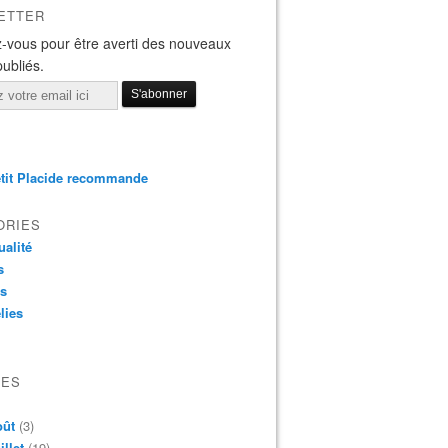
ETTER
-vous pour être averti des nouveaux
publiés.
tit Placide recommande
ORIES
ualité
s
os
lies
VES
oût
(3)
illet
(19)