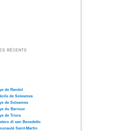
LES RÉCENTS
ye de Randol
écile de Solesmes
ye de Solesmes
ye du Barroux
e de Triors
tero di san Benedetto
unauté Saint-Martin