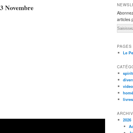
NEWSL
13 Novembre
Abonnez
articles 
Email
PAGES
Le Pe
CATÉG
spirit
diver
vide
homé
livres
ARCHI
2026
A
Ju