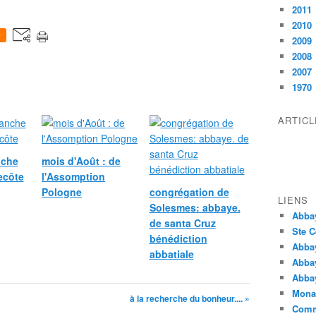
2011
2010
0
2009
2008
2007
1970
ARTIC
nche
mois d'Août : de
ecôte
l'Assomption
Pologne
congrégation de
LIENS
Solesmes: abbaye.
Abba
de santa Cruz
Ste C
bénédiction
Abba
abbatiale
Abba
Abbay
Monas
à la recherche du bonheur.... »
Comm