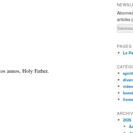
NEWSL
Abonnez
articles 
Email
PAGES
Le Pe
CATÉG
os annos, Holy Father.
spirit
diver
vide
homé
livres
ARCHI
2026
A
Ju