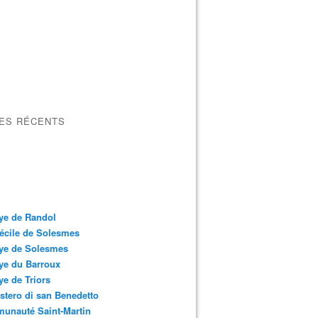
LES RÉCENTS
ye de Randol
écile de Solesmes
ye de Solesmes
ye du Barroux
e de Triors
tero di san Benedetto
unauté Saint-Martin