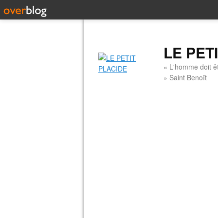
LE PET
« L'homme doit êt
» Saint Benoît