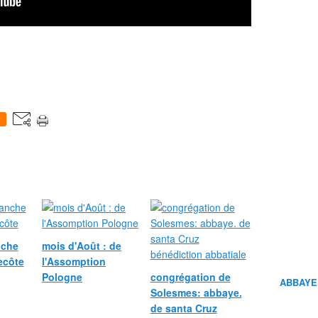
0
nche
mois d'Août : de
ecôte
l'Assomption
Pologne
congrégation de
ABBAYE
Solesmes: abbaye.
de santa Cruz