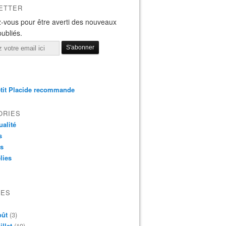
ETTER
-vous pour être averti des nouveaux
publiés.
tit Placide recommande
ORIES
ualité
s
os
lies
VES
oût
(3)
illet
(19)