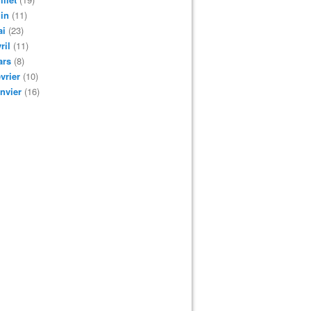
in
(11)
ai
(23)
ril
(11)
ars
(8)
vrier
(10)
nvier
(16)