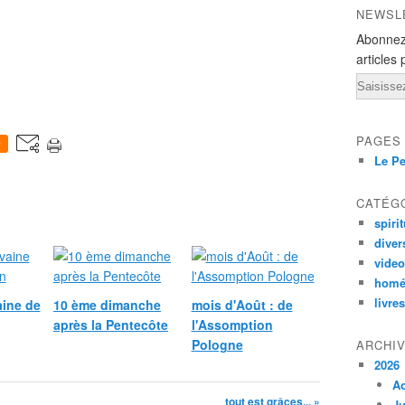
NEWSL
Abonnez
articles 
Email
PAGES
0
Le Pe
CATÉG
spirit
diver
vide
homé
livres
ine de
10 ème dimanche
mois d'Août : de
après la Pentecôte
l'Assomption
Pologne
ARCHI
2026
A
tout est grâces... »
Ju