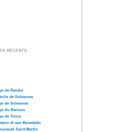
LES RÉCENTS
ye de Randol
écile de Solesmes
ye de Solesmes
ye du Barroux
e de Triors
tero di san Benedetto
unauté Saint-Martin