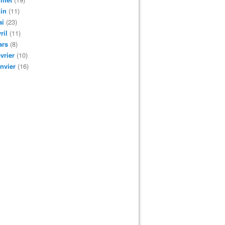
in
(11)
ai
(23)
ril
(11)
ars
(8)
vrier
(10)
nvier
(16)