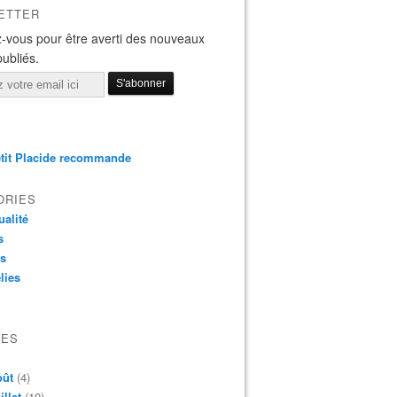
ETTER
-vous pour être averti des nouveaux
publiés.
tit Placide recommande
ORIES
ualité
s
os
lies
VES
oût
(4)
illet
(19)