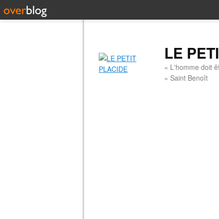
LE PET
« L'homme doit êt
» Saint Benoît