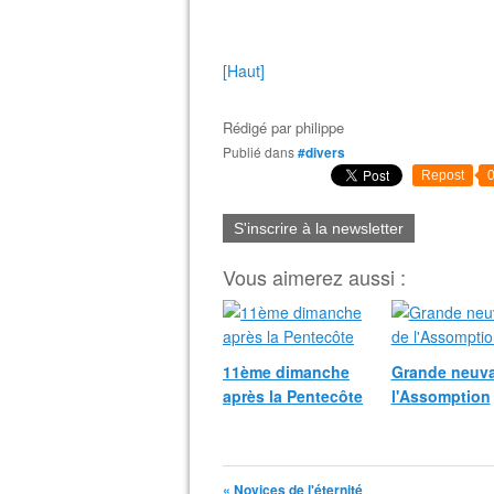
[Haut]
Rédigé par
philippe
Publié dans
#divers
Repost
S'inscrire à la newsletter
Vous aimerez aussi :
11ème dimanche
Grande neuva
après la Pentecôte
l'Assomption
« Novices de l'éternité