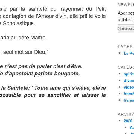
NEWSL
sie par la sainteté qui rayonnait du Petit
Abonnez
contagion de l'Amour divin, elle prit le voile
articles 
 Scholastique.
Email
parla au père Maitre.
PAGES
un seul mot sur Dieu."
Le Pe
e n'est pas de parler c'est d'être.
CATÉG
e d'apostolat parlote-bougeote.
spirit
diver
 la Sainteté:" Toute âme qui s'élève, élève
vide
homé
possible pour se sanctifier et laisser le
livres
ARCHI
2026
A
Ju