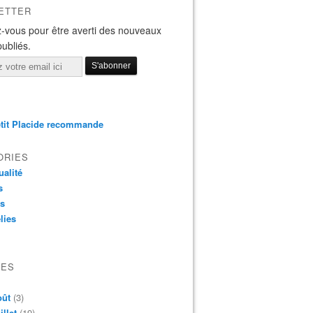
ETTER
-vous pour être averti des nouveaux
publiés.
tit Placide recommande
ORIES
ualité
s
os
lies
VES
oût
(3)
illet
(19)