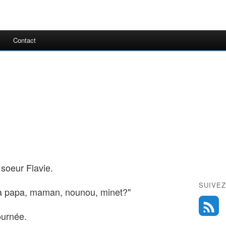
Contact
 soeur Flavie.
SUIVEZ
va papa, maman, nounou, minet?"
journée.