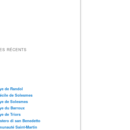
LES RÉCENTS
ye de Randol
écile de Solesmes
ye de Solesmes
ye du Barroux
e de Triors
tero di san Benedetto
unauté Saint-Martin