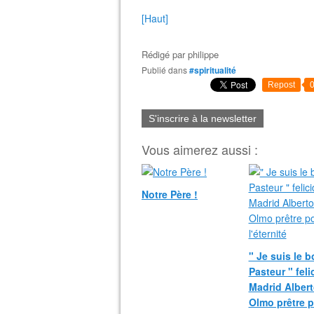
[Haut]
Rédigé par
philippe
Publié dans
#spiritualité
Repost
S'inscrire à la newsletter
Vous aimerez aussi :
Notre Père !
" Je suis le 
Pasteur " fel
Madrid Albert
Olmo prêtre 