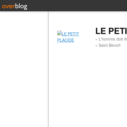
LE PET
« L'homme doit êt
» Saint Benoît