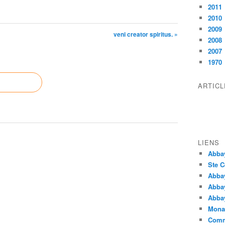
2011
2010
2009
veni creator spiritus. »
2008
2007
1970
ARTIC
LIENS
Abba
Ste C
Abba
Abba
Abbay
Monas
Comm