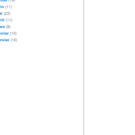
in
(11)
ai
(23)
ril
(11)
ars
(8)
vrier
(10)
nvier
(16)