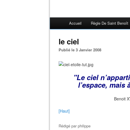
Accueil
Règle De Saint Benoît
le ciel
Publié le 3 Janvier 2008
"Le ciel n’appart
l’espace, mais 
Benoit X
[Haut]
Rédigé par
philippe