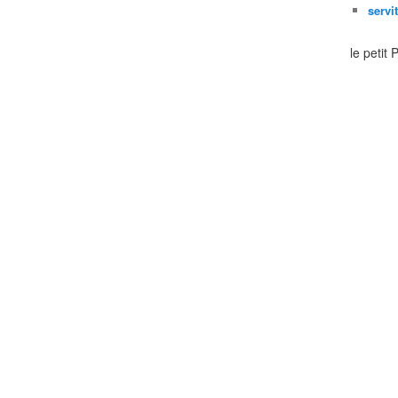
servi
le petit