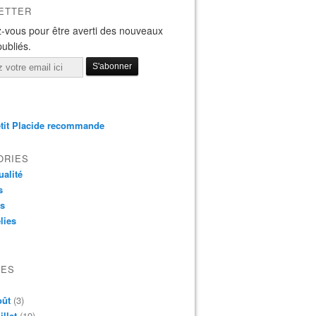
ETTER
-vous pour être averti des nouveaux
publiés.
tit Placide recommande
ORIES
ualité
s
os
lies
VES
oût
(3)
illet
(19)