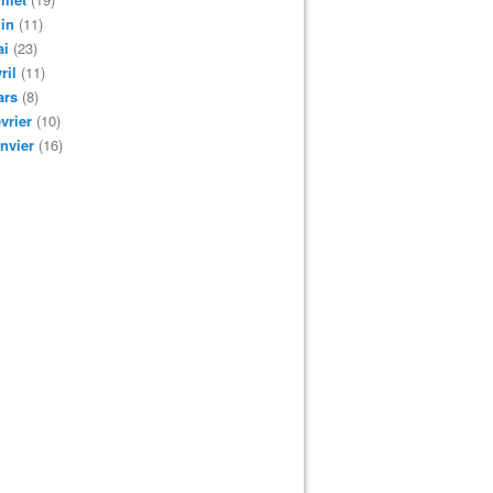
in
(11)
ai
(23)
ril
(11)
ars
(8)
vrier
(10)
nvier
(16)