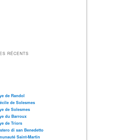
LES RÉCENTS
ye de Randol
écile de Solesmes
ye de Solesmes
ye du Barroux
e de Triors
tero di san Benedetto
unauté Saint-Martin