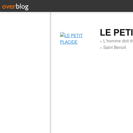
LE PET
« L'homme doit êt
» Saint Benoît