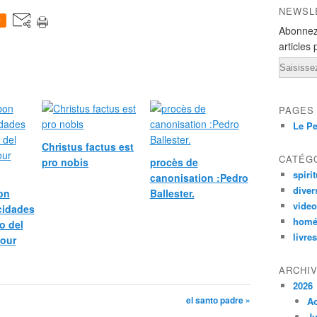
NEWSL
0
Abonnez
articles 
Email
PAGES
Le Pe
Christus factus est
CATÉG
pro nobis
procès de
spirit
canonisation :Pedro
diver
bon
Ballester.
vide
icidades
homé
o del
livres
pour
ARCHI
2026
el santo padre »
A
Ju