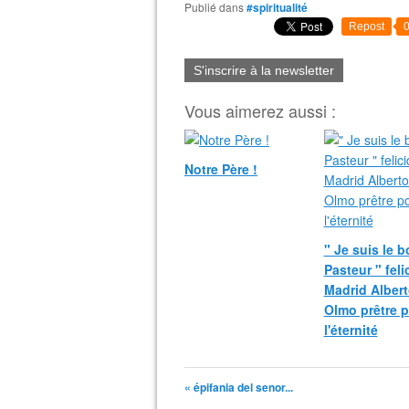
Publié dans
#spiritualité
Repost
S'inscrire à la newsletter
Vous aimerez aussi :
Notre Père !
" Je suis le 
Pasteur " fel
Madrid Albert
Olmo prêtre 
l'éternité
« épifania del senor...