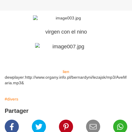
virgen con el nino
lien
dewplayer:http://www.organy.info.pl/bernardyni/lezajsk/mp3/AveM
aria.mp3&
#divers
Partager