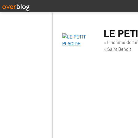
LE PET
« L'homme doit êt
» Saint Benoît