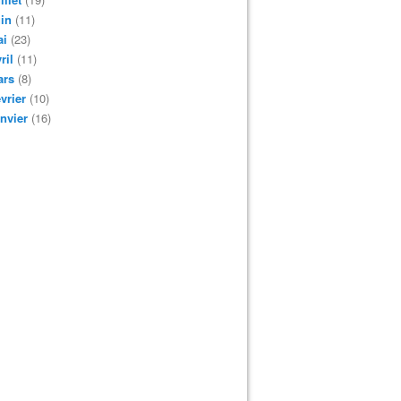
in
(11)
ai
(23)
ril
(11)
ars
(8)
vrier
(10)
nvier
(16)