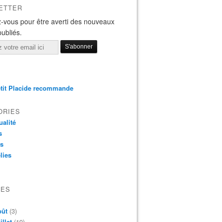
ETTER
-vous pour être averti des nouveaux
publiés.
tit Placide recommande
ORIES
ualité
s
os
lies
VES
oût
(3)
illet
(19)