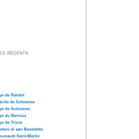
LES RÉCENTS
ye de Randol
écile de Solesmes
ye de Solesmes
ye du Barroux
e de Triors
tero di san Benedetto
unauté Saint-Martin