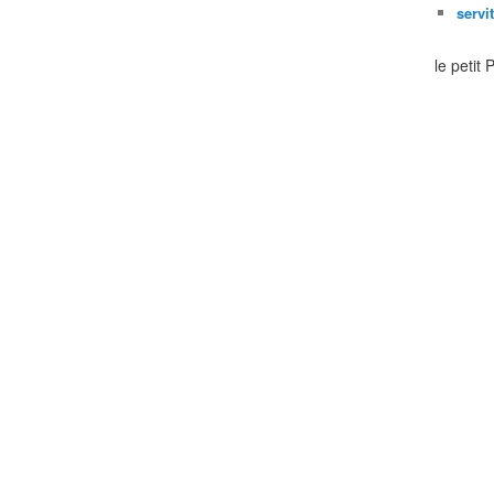
servi
le petit