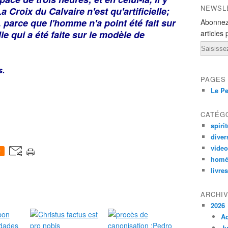
NEWSL
 Croix du Calvaire n'est qu'artificielle;
, parce que l'homme n'a point été fait sur
Abonnez
lle qui a été faite sur le modèle de
articles 
Email
s.
PAGES
Le Pe
CATÉG
spirit
diver
vide
0
homé
livres
ARCHI
2026
A
Ju