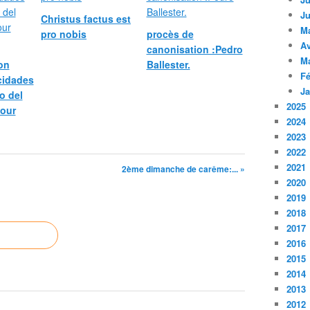
Ju
Christus factus est
M
pro nobis
procès de
Av
canonisation :Pedro
M
bon
Ballester.
Fé
icidades
Ja
o del
2025
pour
2024
2023
2022
2021
2ème dimanche de carême:... »
2020
2019
2018
2017
2016
2015
2014
2013
2012