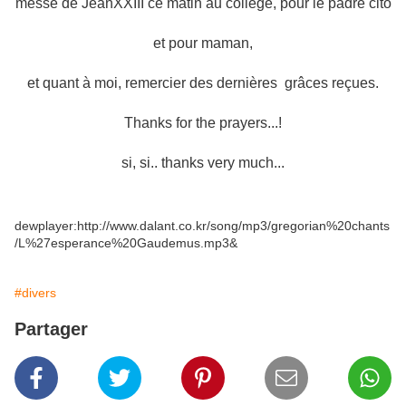
messe de JeanXXIII ce matin au collège, pour le padre cito
et pour maman,
et quant à moi, remercier des dernières grâces reçues.
Thanks for the prayers...!
si, si.. thanks very much...
dewplayer:http://www.dalant.co.kr/song/mp3/gregorian%20chants
/L%27esperance%20Gaudemus.mp3&
#divers
Partager