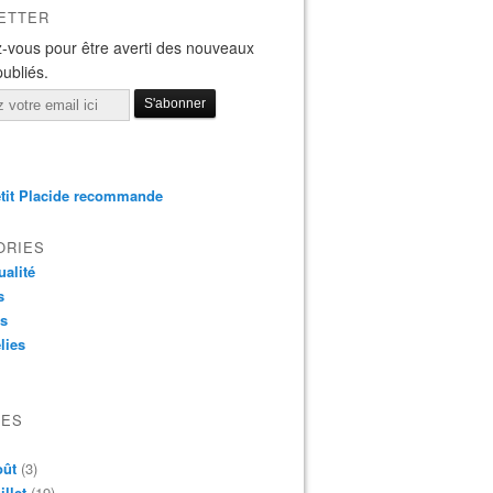
ETTER
-vous pour être averti des nouveaux
publiés.
tit Placide recommande
ORIES
ualité
s
os
lies
VES
oût
(3)
illet
(19)