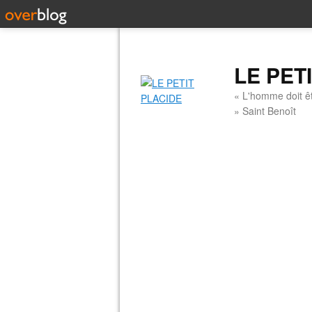
LE PET
« L'homme doit êt
» Saint Benoît