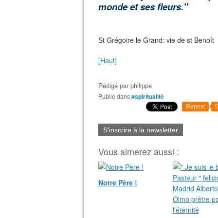
monde et ses fleurs."
St Grégoire le Grand: vie de st Benoît
[Haut]
Rédigé par
philippe
Publié dans
#spiritualité
Repost
S'inscrire à la newsletter
Vous aimerez aussi :
Notre Père !