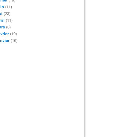
in
(11)
ai
(23)
ril
(11)
ars
(8)
vrier
(10)
nvier
(16)