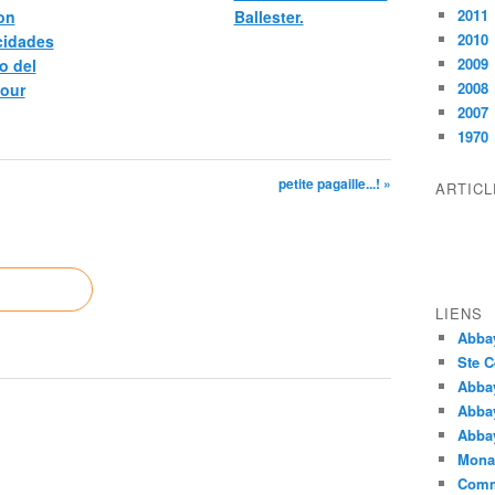
2011
bon
Ballester.
2010
icidades
2009
o del
2008
pour
2007
1970
petite pagaille...! »
ARTIC
LIENS
Abba
Ste C
Abba
Abba
Abbay
Monas
Comm