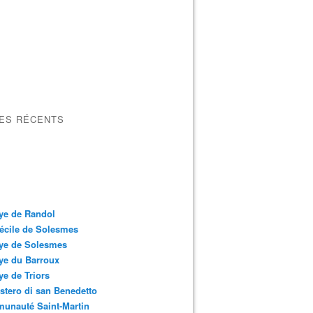
LES RÉCENTS
ye de Randol
écile de Solesmes
ye de Solesmes
ye du Barroux
e de Triors
tero di san Benedetto
unauté Saint-Martin