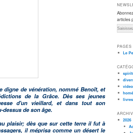
NEWSL
Abonnez
articles 
Email
PAGES
Le Pe
CATÉG
spirit
diver
vide
e digne de vénération, nommé Benoît, et
homé
dictions de la Grâce. Dès ses jeunes
livres
esse d'un vieillard, et dans tout son
-dessus de son âge.
ARCHI
2026
 plaisir; dès que sur cette terre il fut à
A
ssagers, il méprisa comme un désert le
Ju