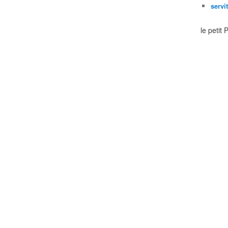
servi
le petit