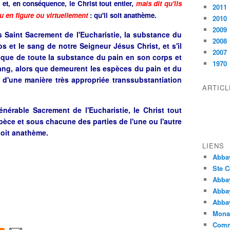
 et, en conséquence, le Christ tout entier,
mais dit qu'ils
2011
u en figure ou virtuellement
: qu'il soit anathème.
2010
2009
ès Saint Sacrement de l'Eucharistie, la substance du
2008
s et le sang de notre Seigneur Jésus Christ, et s'il
2007
que de toute la substance du pain en son corps et
1970
ang, alors que demeurent les espèces du pain et du
e d'une manière très appropriée transsubstantiation
ARTIC
énérable Sacrement de l'Eucharistie, le Christ tout
èce et sous chacune des parties de l'une ou l'autre
soit anathème.
LIENS
Abba
Ste C
Abba
Abba
Abbay
Monas
Comm