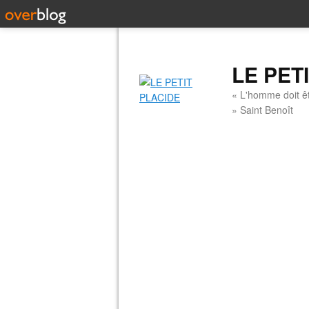
LE PET
« L'homme doit êt
» Saint Benoît