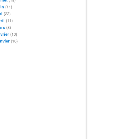
in
(11)
ai
(23)
ril
(11)
ars
(8)
vrier
(10)
nvier
(16)