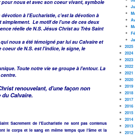
our pour nous et avec son coeur vivant, symbole
Ju
M
dévotion à l'Eucharistie, c'est la dévotion à
Av
t simplement. Le motif de l'une de ces deux
M
sence réelle de N.S. Jésus Christ au Très Saint
Fé
Ja
r qui nous a été témoigné par lui au Calvaire et
2025
coeur de N.S. est l'indice, le signe, le
2024
2023
2022
nique. Toute notre vie se groupe à l'entour. La
2021
 centre.
2020
2019
Christ renouvelant, d'une façon non
2018
e du Calvaire.
2017
2016
2015
2014
 Saint Sacrement de l'Eucharistie ne sont pas contenus
2013
ment le corps et le sang en même temps que l'âme et la
2012