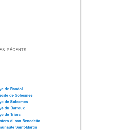
LES RÉCENTS
ye de Randol
écile de Solesmes
ye de Solesmes
ye du Barroux
e de Triors
tero di san Benedetto
unauté Saint-Martin