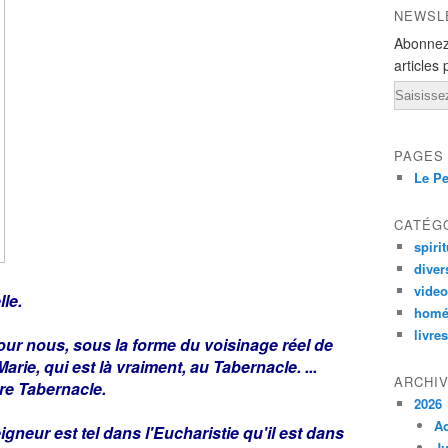
NEWSL
Abonnez
articles 
Email
PAGES
Le Pe
CATÉG
spirit
diver
vide
lle.
homé
livres
our nous, sous la forme du voisinage réel de
Marie, qui est là vraiment, au Tabernacle. ...
ARCHI
tre Tabernacle.
2026
A
igneur est tel dans l'Eucharistie qu'il est dans
Ju