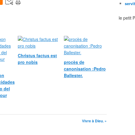
0
servi
le petit
Christus factus est
pro nobis
procès de
canonisation :Pedro
bon
Ballester.
icidades
o del
pour
Vivre à Dieu. »