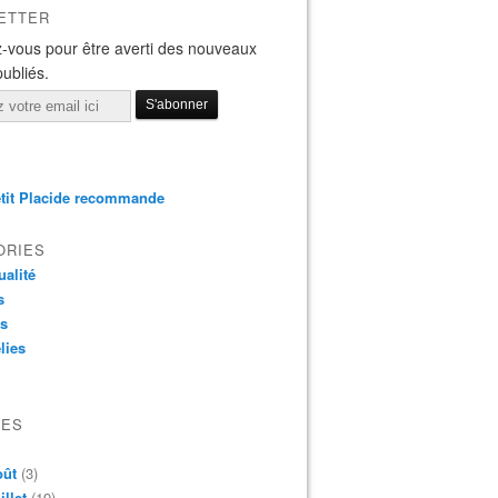
ETTER
-vous pour être averti des nouveaux
publiés.
tit Placide recommande
ORIES
ualité
s
os
lies
VES
oût
(3)
illet
(19)