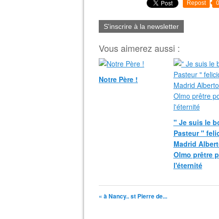
Repost
S'inscrire à la newsletter
Vous aimerez aussi :
Notre Père !
" Je suis le 
Pasteur " fel
Madrid Albert
Olmo prêtre 
l'éternité
« à Nancy.. st Pierre de...