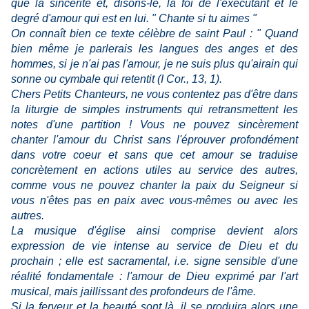
que la sincérité et, disons-le, la foi de l'exécutant et le
degré d'amour qui est en lui. " Chante si tu aimes "
On connaît bien ce texte célèbre de saint Paul : " Quand
bien même je parlerais les langues des anges et des
hommes, si je n'ai pas l'amour, je ne suis plus qu'airain qui
sonne ou cymbale qui retentit (I Cor., 13, 1).
Chers Petits Chanteurs, ne vous contentez pas d'être dans
la liturgie de simples instruments qui retransmettent les
notes d'une partition ! Vous ne pouvez sincèrement
chanter l'amour du Christ sans l'éprouver profondément
dans votre coeur et sans que cet amour se traduise
concrètement en actions utiles au service des autres,
comme vous ne pouvez chanter la paix du Seigneur si
vous n'êtes pas en paix avec vous-mêmes ou avec les
autres.
La musique d'église ainsi comprise devient alors
expression de vie intense au service de Dieu et du
prochain ; elle est sacramental, i.e. signe sensible d'une
réalité fondamentale : l'amour de Dieu exprimé par l'art
musical, mais jaillissant des profondeurs de l'âme.
Si la ferveur et la beauté sont là, il se produira alors une