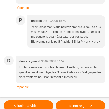
Répondre
P
philippe
01/10/2008 15:40
<br /> évidement vous pouvez prendre ici tout ce que
vous voulez .. le lien de l'homélie est avec. 2006 si je
me souviens quant à la date, oui très beau.
Bienvenue sur le petit Placide. !!!!!<br /> <br /> <br />
D
denis raymond
30/09/2008 14:59
Un texte révélateur sur les choses d'En-Haut, comme on le
qualifiait au Moyen-Age, les Shères Célestes. C'est ça que les
voix d'enfants nous font ressentir. Très beau.
Répondre
< l'usine à vidéos..!
saints anges. >