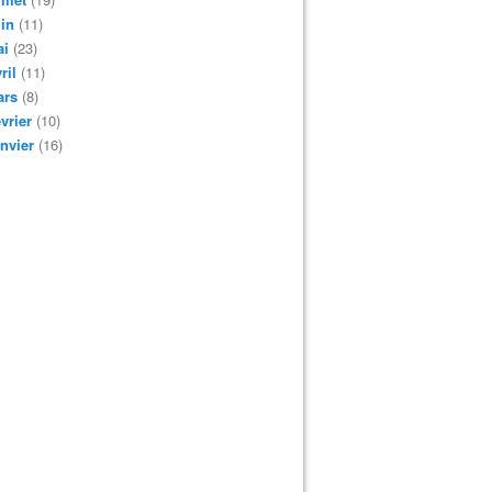
in
(11)
ai
(23)
ril
(11)
ars
(8)
vrier
(10)
nvier
(16)