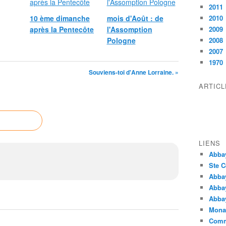
2011
10 ème dimanche
mois d'Août : de
2010
après la Pentecôte
l'Assomption
2009
Pologne
2008
2007
1970
Souviens-toi d'Anne Lorraine. »
ARTIC
LIENS
Abba
Ste C
Abba
Abba
Abbay
Monas
Comm