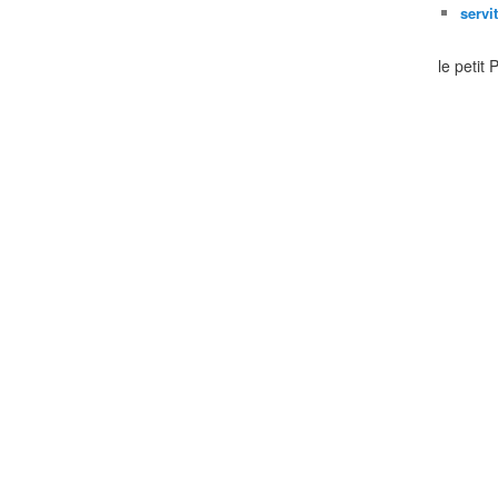
servi
le petit