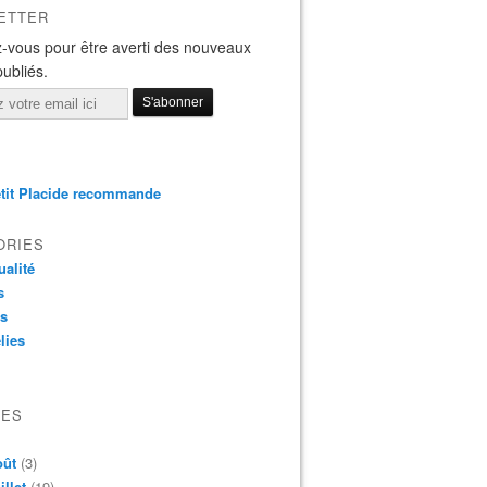
ETTER
-vous pour être averti des nouveaux
publiés.
tit Placide recommande
ORIES
ualité
s
os
lies
VES
oût
(3)
illet
(19)