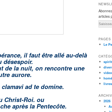
NEWSL
Abonnez
articles 
Email
PAGES
Le Pe
rance, il faut être allé au-delà
CATÉG
u désespoir.
spirit
 de la nuit, on rencontre une
diver
utre aurore.
vide
homé
livres
 clamavi ad te domine.
ARCHI
u Christ-Roi. ou
2026
che après la Pentecôte.
A
Ju