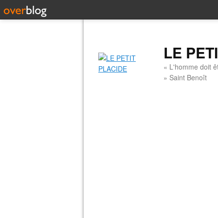
LE PET
« L'homme doit êt
» Saint Benoît