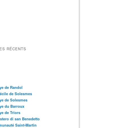
LES RÉCENTS
ye de Randol
écile de Solesmes
ye de Solesmes
ye du Barroux
e de Triors
tero di san Benedetto
unauté Saint-Martin