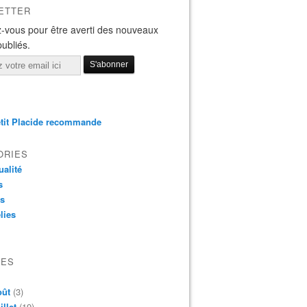
ETTER
-vous pour être averti des nouveaux
publiés.
tit Placide recommande
ORIES
ualité
s
os
lies
VES
oût
(3)
illet
(19)