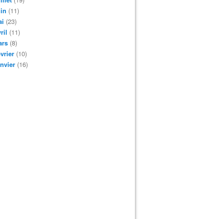
in
(11)
ai
(23)
ril
(11)
ars
(8)
vrier
(10)
nvier
(16)