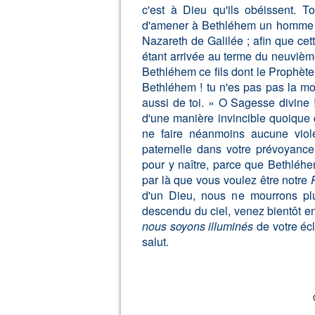
c'est à Dieu qu'ils obéissent. To
d'amener à Bethléhem un homme 
Nazareth de Galilée ; afin que ce
étant arrivée au terme du neuvième
Bethléhem ce fils dont le Prophète a
Bethléhem ! tu n'es pas pas la moin
aussi de toi. » O Sagesse divine
d'une manière invincible quoiqu
ne faire néanmoins aucune viole
paternelle dans votre prévoyanc
pour y naître, parce que Bethléh
par là que vous voulez être notre
d'un Dieu, nous ne mourrons pl
descendu du ciel, venez bientôt e
nous soyons illuminés
de votre écl
salut.