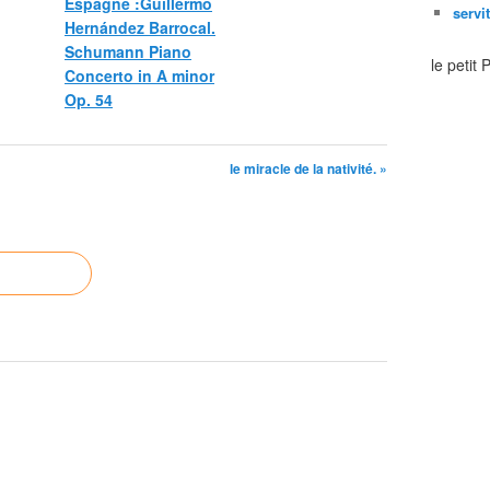
Espagne :Guillermo
servi
Hernández Barrocal.
Schumann Piano
le petit
Concerto in A minor
Op. 54
le miracle de la nativité. »