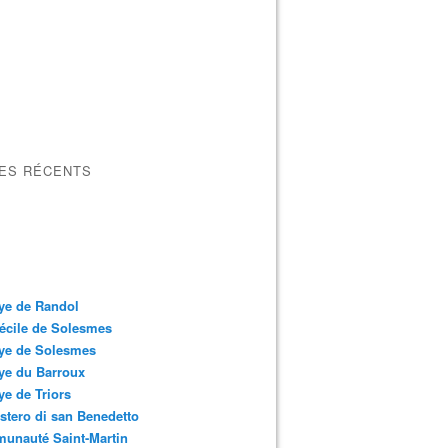
LES RÉCENTS
ye de Randol
écile de Solesmes
ye de Solesmes
ye du Barroux
e de Triors
tero di san Benedetto
unauté Saint-Martin