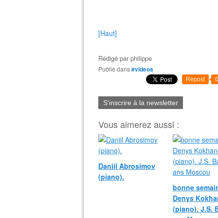
[Haut]
Rédigé par
philippe
Publié dans
#videos
Repost
S'inscrire à la newsletter
Vous aimerez aussi :
Daniil Abrosimov
(piano).
bonne semain
Denys Kokha
(piano). J.S.