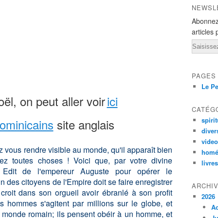
NEWSL
Abonnez
articles 
Email
PAGES
Le Pe
l, on peut aller voir
ici
CATÉG
spirit
ominicains
site anglais
diver
vide
z vous rendre visible au monde, qu'il apparaît bien
homé
 toutes choses ! Voici que, par votre divine
livres
 Edit de l'empereur Auguste pour opérer le
des citoyens de l'Empire doit se faire enregistrer
ARCHI
 croit dans son orgueil avoir ébranlé à son profit
2026
s hommes s'agitent par millions sur le globe, et
A
e monde romain; ils pensent obéir à un homme, et
Ju