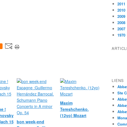
2011
2010
2009
2008
2007
1970
0
ARTIC
LIENS
Abba
Ste C
Abba
Maxim
Abba
e !
Tereshchenko.
Abbay
novsky
(12yo) Mozart
Monas
 Bach 15
bon week-end
Comm