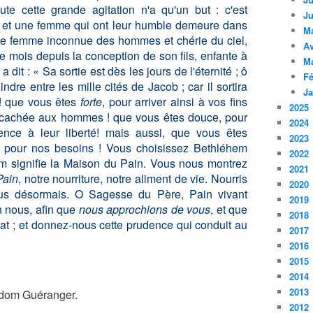
ute cette grande agitation n'a qu'un but : c'est
Ju
et une femme qui ont leur humble demeure dans
M
tte femme inconnue des hommes et chérie du ciel,
Av
 mois depuis la conception de son fils, enfante à
M
 dit : « Sa sortie est dès les jours de l'éternité ; ô
Fé
dre entre les mille cités de Jacob ; car il sortira
Ja
 ! que vous êtes
forte
, pour arriver ainsi à vos fins
2025
e cachée aux hommes ! que vous êtes douce, pour
2024
nce à leur liberté! mais aussi, que vous êtes
2023
e pour nos besoins ! Vous choisissez Bethléhem
2022
em signifie la Maison du Pain. Vous nous montrez
2021
Pain
, notre nourriture, notre aliment de vie. Nourris
2020
us désormais. O Sagesse du Père, Pain vivant
2019
n nous, afin que
nous approchions de vous
, et que
2018
at ; et donnez-nous cette prudence qui conduit au
2017
2016
2015
2014
2013
dom Guéranger.
2012