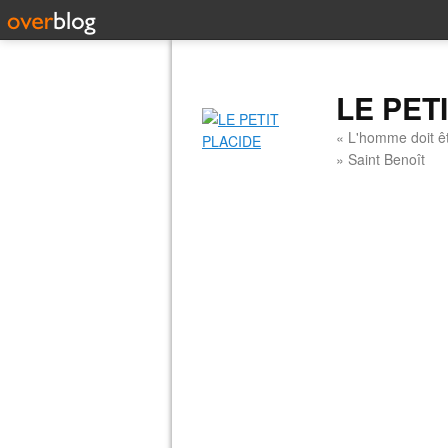
LE PET
« L'homme doit êt
» Saint Benoît