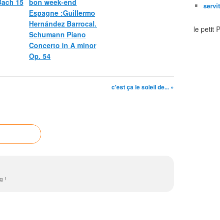
 Bach 15
bon week-end
servi
Espagne :Guillermo
Hernández Barrocal.
le petit
Schumann Piano
Concerto in A minor
Op. 54
c'est ça le soleil de... »
g !