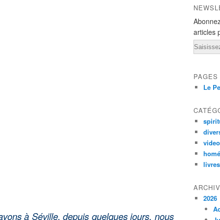
NEWSL
Abonnez
articles 
Email
PAGES
Le Pe
CATÉG
spirit
diver
vide
homé
livres
ARCHI
2026
A
avons à Séville, depuis quelques jours, nous
Ju