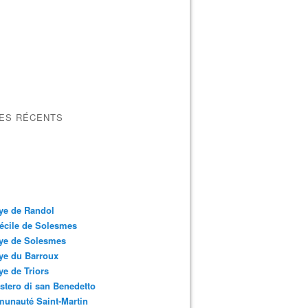
LES RÉCENTS
ye de Randol
écile de Solesmes
ye de Solesmes
ye du Barroux
e de Triors
tero di san Benedetto
unauté Saint-Martin