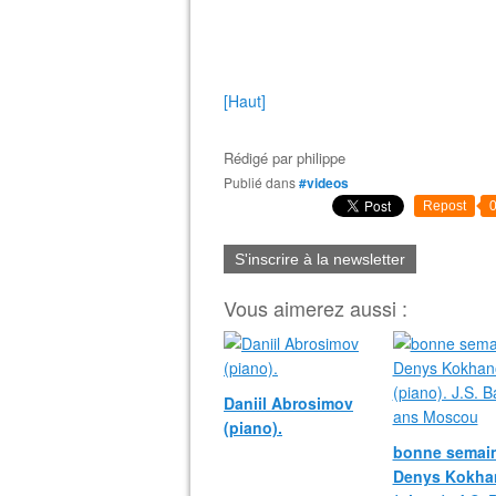
[Haut]
Rédigé par
philippe
Publié dans
#videos
Repost
S'inscrire à la newsletter
Vous aimerez aussi :
Daniil Abrosimov
(piano).
bonne semain
Denys Kokha