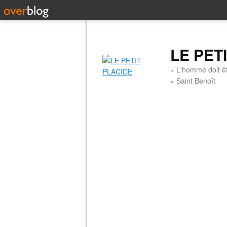
LE PET
« L'homme doit êt
» Saint Benoît