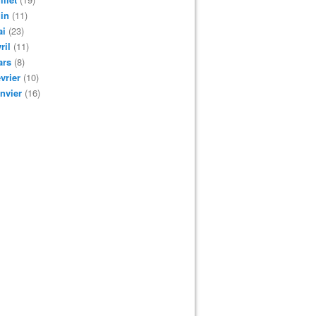
in
(11)
ai
(23)
ril
(11)
ars
(8)
vrier
(10)
nvier
(16)