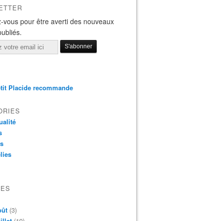
ETTER
-vous pour être averti des nouveaux
publiés.
tit Placide recommande
ORIES
ualité
s
os
lies
VES
oût
(3)
illet
(19)