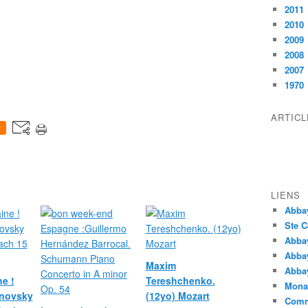
2011
2010
2009
2008
2007
1970
ARTIC
0
LIENS
Abba
Ste C
Abba
Abba
Maxim
Abbay
e !
Tereshchenko.
Monas
novsky
(12yo) Mozart
Comm