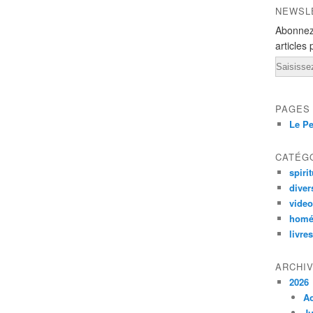
NEWSL
Abonnez
articles 
Email
PAGES
Le Pe
CATÉG
spirit
diver
vide
homé
livres
ARCHI
2026
A
Ju