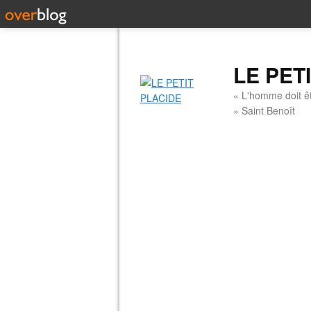
LE PET
« L'homme doit êt
» Saint Benoît