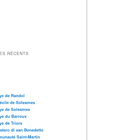
LES RÉCENTS
ye de Randol
écile de Solesmes
ye de Solesmes
ye du Barroux
e de Triors
tero di san Benedetto
unauté Saint-Martin