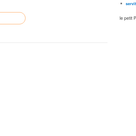
servi
le petit