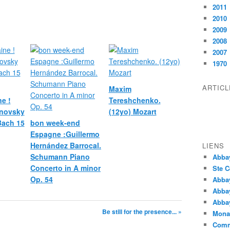
2011
2010
2009
2008
2007
1970
ARTIC
Maxim
e !
Tereshchenko.
novsky
(12yo) Mozart
 Bach 15
bon week-end
Espagne :Guillermo
Hernández Barrocal.
LIENS
Schumann Piano
Abba
Concerto in A minor
Ste C
Op. 54
Abba
Abba
Abbay
Be still for the presence... »
Monas
Comm