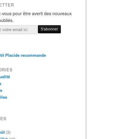
ETTER
-vous pour être averti des nouveaux
publiés.
tit Placide recommande
ORIES
ualité
s
os
lies
VES
oût
(3)
illet
(19)