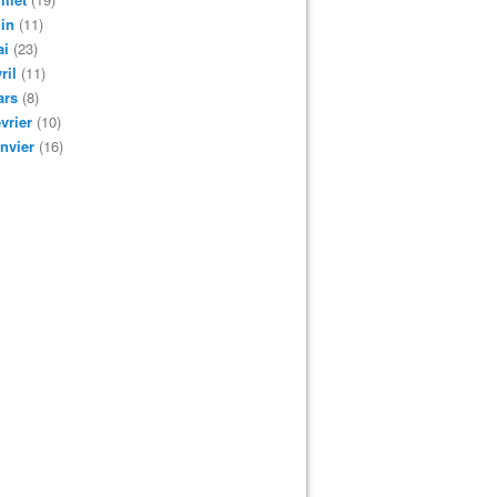
in
(11)
ai
(23)
ril
(11)
ars
(8)
vrier
(10)
nvier
(16)