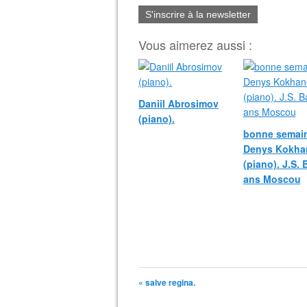
S'inscrire à la newsletter
Vous aimerez aussi :
Daniil Abrosimov
(piano).
bonne semain
Denys Kokha
(piano). J.S.
ans Moscou
« salve regina.